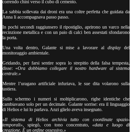
correndo chini verso il cubo di cemento.
La sabbia sollevata dai droni era una coltre perfetta che guidata da
Anna li accompagnava passo passo.
In pochi secondi raggiunsero il ripostiglio, aprirono un varco nella
recinzione metallica e con un paio di calci ben assestati sfondarono
la porta.
Una volta dentro, Galante si mise a lavorare al
display
del
monitoraggio ambientale.
Gridando, per farsi sentire sopra lo strepitio della falsa tempesta,
disse: «
Ora dobbiamo collegare il nostro hardware al sistema
centrale.»
Mentre l’uragano artificiale infuriava, le sue dita volarono sulla
tastiera.
Sullo schermo i numeri si moltiplicarono, righe identiche che
cambiavano solo per un decimale. Galante sorrise: era il linguaggio
di Helios e lui lo parlava. Anzi glielo aveva insegnato.
«Il sistema di Helios archivia tutto con coordinate spazio-
temporali»,
spiegò, con tono concentrato,
«data e luogo di
creazione. È un ordine ossessivo.»