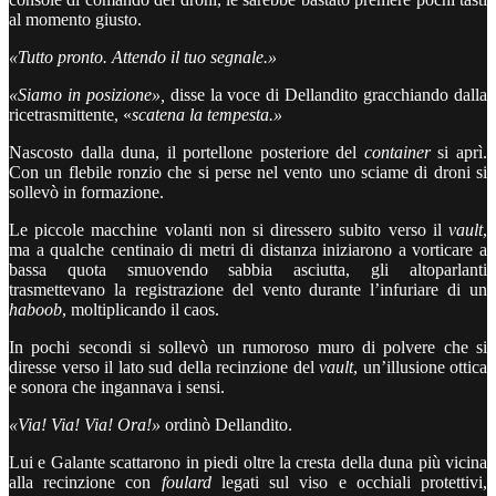
al momento giusto.
«Tutto pronto. Attendo il tuo segnale.»
«Siamo in posizione»,
disse la voce di Dellandito gracchiando dalla
ricetrasmittente, «
scatena la tempesta.»
Nascosto dalla duna, il portellone posteriore del
container
si aprì.
Con un flebile ronzio che si perse nel vento uno sciame di droni si
sollevò in formazione.
Le piccole macchine volanti non si diressero subito verso il
vault
,
ma a qualche centinaio di metri di distanza iniziarono a vorticare a
bassa quota smuovendo sabbia asciutta, gli altoparlanti
trasmettevano la registrazione del vento durante l’infuriare di un
haboob
, moltiplicando il caos.
In pochi secondi si sollevò un rumoroso muro di polvere che si
diresse verso il lato sud della recinzione del
vault
, un’illusione ottica
e sonora che ingannava i sensi.
«Via! Via! Via! Ora!»
ordinò Dellandito.
Lui e Galante scattarono in piedi oltre la cresta della duna più vicina
alla recinzione con
foulard
legati sul viso e occhiali protettivi,