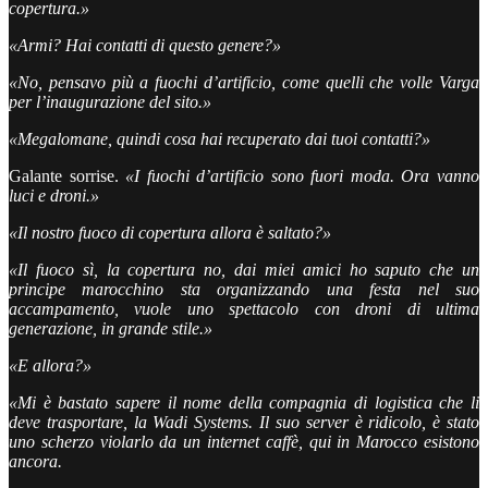
copertura.»
«Armi? Hai contatti di questo genere?»
«No, pensavo più a fuochi d’artificio, come quelli che volle Varga
per l’inaugurazione del sito.»
«Megalomane, quindi cosa hai recuperato dai tuoi contatti?»
Galante sorrise.
«I fuochi d’artificio sono fuori moda. Ora vanno
luci e droni.»
«Il nostro fuoco di copertura allora è saltato?»
«Il fuoco sì, la copertura no, dai miei amici ho saputo che un
principe marocchino sta organizzando una festa nel suo
accampamento, vuole uno spettacolo con droni di ultima
generazione, in grande stile.»
«E allora?»
«Mi è bastato sapere il nome della compagnia di logistica che li
deve trasportare, la Wadi Systems. Il suo server è ridicolo, è stato
uno scherzo violarlo da un internet caffè, qui in Marocco esistono
ancora.