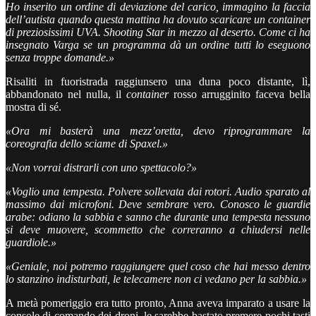
Ho inserito un ordine di deviazione del carico, immagino la faccia
dell’autista quando questa mattina ha dovuto scaricare un container
di preziosissimi UVA. Shooting Star in mezzo al deserto. Come ci ha
insegnato Varga se un programma dà un ordine tutti lo eseguono
senza troppe domande.»
Risaliti in fuoristrada raggiunsero una duna poco distante, lì,
abbandonato nel nulla, il
container
rosso arrugginito faceva bella
mostra di sé.
«Ora mi basterà una mezz’oretta, devo riprogrammare la
coreografia dello sciame di Spaxel.»
«Non vorrai distrarli con uno spettacolo?»
«Voglio una tempesta. Polvere sollevata dai rotori. Audio sparato al
massimo dai microfoni. Deve sembrare vero. Conosco le guardie
arabe: odiano la sabbia e sanno che durante una tempesta nessuno
si deve muovere, scommetto che correranno a chiudersi nelle
guardiole.»
«Geniale, noi potremo raggiungere quel coso che hai messo dentro
lo stanzino indisturbati, le telecamere non ci vedano per la sabbia.»
A metà pomeriggio era tutto pronto, Anna aveva imparato a usare la
console di comando dei droni, le sarebbe bastato premere pochi tasti