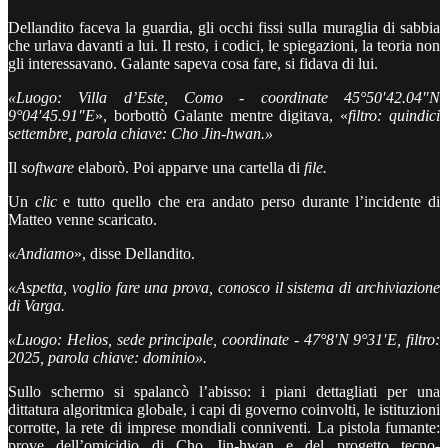
Dellandito faceva la guardia, gli occhi fissi sulla muraglia di sabbia
che urlava davanti a lui. Il resto, i codici, le spiegazioni, la teoria non
gli interessavano. Galante sapeva cosa fare, si fidava di lui.
«Luogo: Villa d’Este, Como - coordinate 45°50′42.04″N
9°04′45.91″E
», borbottò Galante mentre digitava, «
filtro: quindici
settembre, parola chiave: Cho Jin-hwan.»
Il
software
elaborò. Poi apparve una cartella di
file.
Un
clic
e tutto quello che era andato perso durante l’incidente di
Matteo venne scaricato.
«Andiamo
», disse Dellandito.
«Aspetta, voglio fare una prova, conosco il sistema di archiviazione
di Varga.
«Luogo: Helios, sede principale, coordinate - 47°8′N 9°31′E, filtro:
2025, parola chiave: dominio».
Sullo schermo si spalancò l’abisso: i piani dettagliati per una
dittatura algoritmica globale, i capi di governo coinvolti, le istituzioni
corrotte, la rete di imprese mondiali conniventi. La pistola fumante:
prove dell’omicidio di Cho Jin-hwan e del progetto tecno-