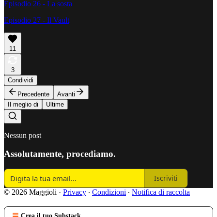
Episodio 26 - La sosta
Episodio 27 - Il Vault
11
3
Condividi
Precedente
Avanti
Il meglio di
Ultime
Nessun post
Assolutamente, procediamo.
Iscriviti
© 2026 Maggioli
·
Privacy
∙
Condizioni
∙
Notifica di raccolta
Crea il tuo Substack