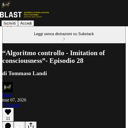
Iscriviti
Accedi
Leggi senza distrazioni su Substack
“Algoritmo controllo - Imitation of
consciousness”- Episodio 28
di Tommaso Landi
Blast
mar 07, 2026
Ascolta
11