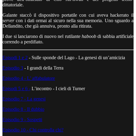
dittatoriale.
Galante staccò il dispositivo portatile con cui aveva hackerato il
server
con i dati ormai al sicuro nella sua memoria. Uno sguardo a
Dellandito, che già annuiva, pronto alla ritirata.
I due si lanciarono di nuovo nel rutilante
haboob
di sabbia artificiale
correndo a perdifiato.
Episodi 1 e 2
- Sulle sponde del Lago - La genesi di un’amicizia
Episodio 3
- I grandi della Terra
Episodio 4 - L’ affabulatore
Episodi 5 e 6 -
L’incontro - I cieli di Turner
Episodio 7 - La genesi
Episodio 8 - Il dubbio
Episodio 9 - Sospetti
Episodio 10 - Chi controlla chi?