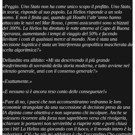
«Peggio. Uno Stato non ha come unico scopo il profitto. Uno Stato,
in teoria, risponde al suo popolo. La Helios risponde a un solo
uomo. E non è finita qui, quando gli Houthi l’altr’anno hanno
attaccato le navi nel Mar Rosso, i premi assicurativi sono schizzati
del 300%. La Helios ha dirottato le rotte attorno al Capo di Buona
Speranza, aumentando i tempi di viaggio del 50% e facendo
lievitare i costi di qualsiasi merce al mondo. Non è stata una
decisione logistica è stata un’interferenza geopolitica mascherata da
scelta algoritmica?»
Dellandito era allibito: «
Mi sta descrivendo il più grande
trasferimento di sovranità della storia moderna, e tutto avviene nel
silenzio generale, anzi con il consenso generale?»
«Esattamente.»
«E nessuno si è ancora reso conto delle conseguenze!»
«Pare di no, i paesi che non acconsentiranno vedranno le loro
economie strangolate da una successione di decisioni presa da una
IA dipinta come obiettiva e non sapranno chi incolpare. Anche se
volessero ricorrere alla forza non saprebbero verso chi rivolgerla,
schierare le portaerei non servirebbe a riaprire rotte e porti chiusi
con i bit! La Helios sta giocando con il fuoco, e il mondo intero è la
polveriera. Ciò che più mi addolora è che l’accendino l’ho costruito