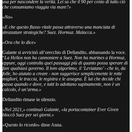
usa per nascondere la verità. Lei sa che il 90 per cento di tutto ciò
che consumiamo viaggia via mare?»
«No»
«E che questo flusso vitale passa attraverso una manciata di
strozzature strategiche? Suez. Hormuz. Malacca.»
«Ora che lo dice»
Galante si avvicinò all’orecchio di Dellandito, abbassando la voce.
“
La Helios non ha cannoniere a Suez. Non ha marines a Hormuz,
eppure, oggi controlla quei passaggi più di quanto possa sperare di
fare qualsiasi governo. Il loro algoritmo, il ‘Leviatano’ - che io, da
folle, ho aiutato a creare - non suggerisce semplicemente le rotte
migliori, le traccia, le registra e le assegna. È lui che decide chi
passa quando e dove, e tutti lo adottano supinamente, non è un
calcolo, è un’arma.»
Dellandito rimase in silenzio.
«Nel 2021,» continuò Galante, «la portacontainer Ever Given
bloccò Suez per sei giorni.»
«Questo lo ricordo»
disse Anna.