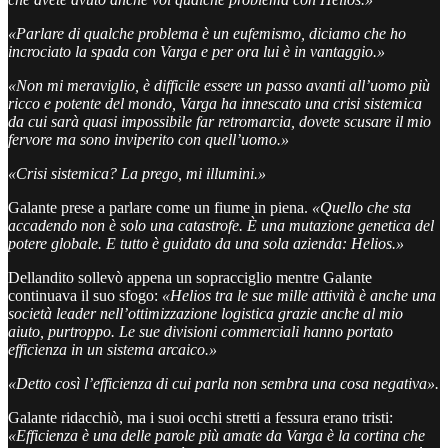
«Parlare di qualche problema è un eufemismo, diciamo che ho
incrociato la spada con Varga e per ora lui è in vantaggio.»
«Non mi meraviglio, è difficile essere un passo avanti all’uomo più
ricco e potente del mondo, Varga ha innescato una crisi sistemica
da cui sarà quasi impossibile far retromarcia, dovete scusare il mio
fervore ma sono inviperito con quell’uomo.»
«Crisi sistemica? La prego, mi illumini.»
Galante prese a parlare come un fiume in piena.
«Quello che sta
accadendo non è solo una catastrofe. È una mutazione genetica del
potere globale. E tutto è guidato da una sola azienda: Helios.»
Dellandito sollevò appena un sopracciglio mentre Galante
continuava il suo sfogo:
«Helios tra le sue mille attività è anche una
società leader nell’ottimizzazione logistica grazie anche al mio
aiuto, purtroppo. Le sue divisioni commerciali hanno portato
efficienza in un sistema arcaico.»
«Detto così l’efficienza di cui parla non sembra una cosa negativa».
Galante ridacchiò, ma i suoi occhi stretti a fessura erano tristi:
«Efficienza è una delle parole più amate da Varga è la cortina che