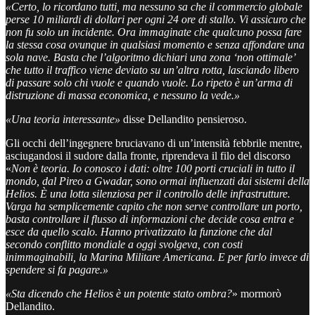
«Certo, lo ricordano tutti, ma nessuno sa che il commercio globale
perse 10 miliardi di dollari per ogni 24 ore di stallo. Vi assicuro che
non fu solo un incidente. Ora immaginate che qualcuno possa fare
la stessa cosa ovunque in qualsiasi momento e senza affondare una
sola nave. Basta che l’algoritmo dichiari una zona ‘non ottimale’
che tutto il traffico viene deviato su un’altra rotta, lasciando libero
di passare solo chi vuole e quando vuole. Lo ripeto è un’arma di
distruzione di massa economica, e nessuno la vede.»
«Una teoria interessante»
disse Dellandito pensieroso.
Gli occhi dell’ingegnere bruciavano di un’intensità febbrile mentre,
asciugandosi il sudore dalla fronte, riprendeva il filo del discorso
«
Non è teoria. Io conosco i dati: oltre 100 porti cruciali in tutto il
mondo, dal Pireo a Gwadar, sono ormai influenzati dai sistemi della
Helios. È una lotta silenziosa per il controllo delle infrastrutture.
Varga ha semplicemente capito che non serve controllare un porto,
basta controllare il flusso di informazioni che decide cosa entra e
esce da quello scalo. Hanno privatizzato la funzione che dal
secondo conflitto mondiale a oggi svolgeva, con costi
inimmaginabili, la Marina Militare Americana. E per farlo invece di
spendere si fa pagare.»
«Sta dicendo che Helios è un potente stato ombra?
» mormorò
Dellandito.