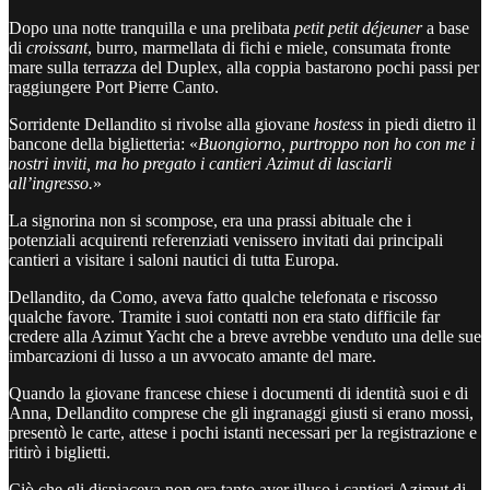
Dopo una notte tranquilla e una prelibata
petit petit déjeuner
a base
di
croissant
, burro, marmellata di fichi e miele, consumata fronte
mare sulla terrazza del Duplex, alla coppia bastarono pochi passi per
raggiungere Port Pierre Canto.
Sorridente Dellandito si rivolse alla giovane
hostess
in piedi dietro il
bancone della biglietteria: «
Buongiorno, purtroppo non ho con me i
nostri inviti, ma ho pregato i cantieri Azimut di lasciarli
all’ingresso.
»
La signorina non si scompose, era una prassi abituale che i
potenziali acquirenti referenziati venissero invitati dai principali
cantieri a visitare i saloni nautici di tutta Europa.
Dellandito, da Como, aveva fatto qualche telefonata e riscosso
qualche favore. Tramite i suoi contatti non era stato difficile far
credere alla Azimut Yacht che a breve avrebbe venduto una delle sue
imbarcazioni di lusso a un avvocato amante del mare.
Quando la giovane francese chiese i documenti di identità suoi e di
Anna, Dellandito comprese che gli ingranaggi giusti si erano mossi,
presentò le carte, attese i pochi istanti necessari per la registrazione e
ritirò i biglietti.
Ciò che gli dispiaceva non era tanto aver illuso i cantieri Azimut di