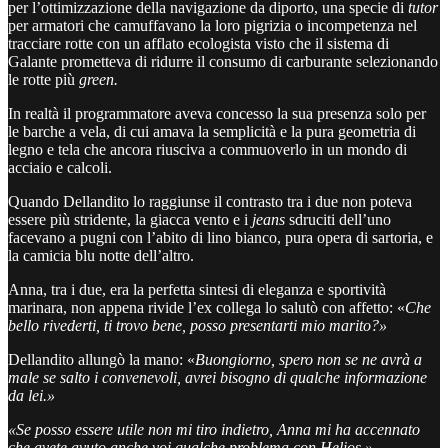
per l’ottimizzazione della navigazione da diporto, una specie di
tutor
per armatori che camuffavano la loro pigrizia o incompetenza nel
tracciare rotte con un afflato ecologista visto che il sistema di
Galante prometteva di ridurre il consumo di carburante selezionando
le rotte più
green.
In realtà il programmatore aveva concesso la sua presenza solo per
le barche a vela, di cui amava la semplicità e la pura geometria di
legno e tela che ancora riusciva a commuoverlo in un mondo di
acciaio e calcoli.
Quando Dellandito lo raggiunse il contrasto tra i due non poteva
essere più stridente, la giacca vento e i
jeans
sdruciti dell’uno
facevano a pugni con l’abito di lino bianco, pura opera di sartoria, e
la camicia blu notte dell’altro.
Anna, tra i due, era la perfetta sintesi di eleganza e sportività
marinara, non appena rivide l’ex collega lo salutò con affetto: «
Che
bello rivederti, ti trovo bene, posso presentarti mio marito?»
Dellandito allungò la mano: «
Buongiorno, spero non se ne avrà a
male se salto i convenevoli, avrei bisogno di qualche informazione
da lei.»
«Se posso essere utile non mi tiro indietro, Anna mi ha accennato
che avete avuto anche voi qualche problema con Helios.»