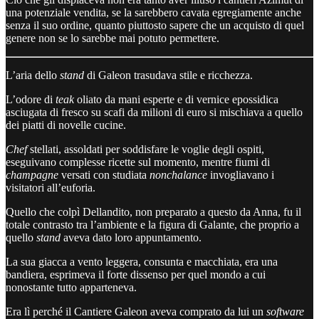
una potenziale vendita, se la sarebbero cavata egregiamente anche
senza il suo ordine, quanto piuttosto sapere che un acquisto di quel
genere non se lo sarebbe mai potuto permettere.
L’aria dello
stand
di Galeon trasudava stile e ricchezza.
L’odore di
teak
oliato da mani esperte e di vernice epossidica
asciugata di fresco su scafi da milioni di euro si mischiava a quello
dei piatti di novelle cucine.
Chef
stellati, assoldati per soddisfare le voglie degli ospiti,
eseguivano complesse ricette sul momento, mentre fiumi di
champagne
versati con studiata
nonchalance
invogliavano i
visitatori all’euforia.
Quello che colpì Dellandito, non preparato a questo da Anna, fu il
totale contrasto tra l’ambiente e la figura di Galante, che proprio a
quello
stand
aveva dato loro appuntamento.
La sua giacca a vento leggera, consunta e macchiata, era una
bandiera, esprimeva il forte dissenso per quel mondo a cui
nonostante tutto apparteneva.
Era lì perché il Cantiere Galeon aveva comprato da lui un
software