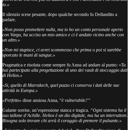
io.»
Il silenzio scese pesante, dopo qualche secondo fu Dellandito a
parlare.
«Non posso promettere nulla, ma io ho un conto personale aperto
con Varga, ha ucciso un mio amico e ci è andato vicino anche con
un altro.»
«Non mi stupisce, ci avrei scommesso che prima o poi si sarebbe
sporcato le mani di sangue.»
Pragmatica e risoluta come sempre fu Anna ad andare al punto: «
Tu
hai partecipato alla progettazione di uno dei vault di stoccaggio dati
di Helios.»
«Si, quello di Marrakech, quel pazzo ci conserva i dati delle sue
attività in Europa.»
«Perfetto»
disse ansiosa Anna, “
è vulnerabile?”
Galante sorrise, un’espressione stanca e tragica.
“Ogni sistema ha il
suo tallone d’Achille. Helios è un dio digitale, ma ha un interruttore.
Bisogna solo trovare chi avrà il coraggio di premere il pulsante.»