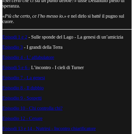
«Sei certo che ci sia un punto debole?»
disse Dellandito pieno di
speranza.
«Più che certo, ce l’ho messo io.»
e nel dirlo si batté il pugno sul
cuore.
Episodi 1 e 2
- Sulle sponde del Lago - La genesi di un’amicizia
Episodio 3
- I grandi della Terra
Episodio 4 - L’ affabulatore
Episodi 5 e 6 -
L’incontro - I cieli di Turner
Episodio 7 - La genesi
Episodio 8 - Il dubbio
Episodio 9 - Sospetti
Episodio 10 - Chi controlla chi?
Episodio 12 - Cenare
Episodi 13 e 14 - Nutrirsi - Incontro chiarificatore