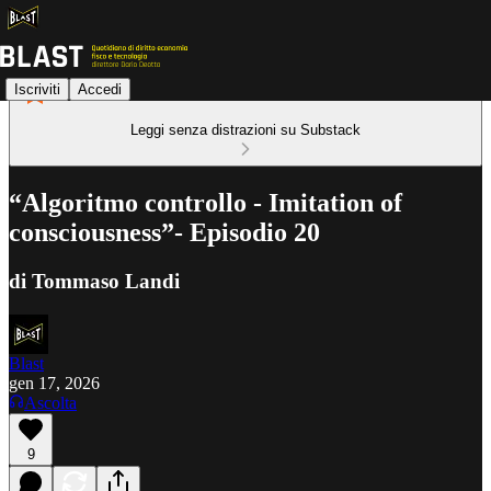
Iscriviti
Accedi
Leggi senza distrazioni su Substack
“Algoritmo controllo - Imitation of
consciousness”- Episodio 20
di Tommaso Landi
Blast
gen 17, 2026
Ascolta
9