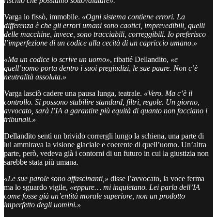
rischio che possiamo sottovalutare».
Varga lo fissò, immobile.
«Ogni sistema contiene errori. La
differenza è che gli errori umani sono caotici, imprevedibili, quelli
delle macchine, invece, sono tracciabili, correggibili. Io preferisco
l’imperfezione di un codice alla cecità di un capriccio umano.»
«Ma un codice lo scrive un uomo»
, ribatté Dellandito,
«e
quell’uomo porta dentro i suoi pregiudizi, le sue paure. Non c’è
neutralità assoluta.»
Varga lasciò cadere una pausa lunga, teatrale.
«Vero. Ma c’è il
controllo. Si possono stabilire standard, filtri, regole. Un giorno,
avvocato, sarà l’IA a garantire più equità di quanto non facciano i
tribunali.»
Dellandito sentì un brivido corrergli lungo la schiena, una parte di
lui ammirava la visione glaciale e coerente di quell’uomo. Un’altra
parte, però, vedeva già i contorni di un futuro in cui la giustizia non
sarebbe stata più umana.
«Le sue parole sono affascinanti,»
disse l’avvocato, la voce ferma
ma lo sguardo vigile,
«eppure… mi inquietano. Lei parla dell’IA
come fosse già un’entità morale superiore, non un prodotto
imperfetto degli uomini.»