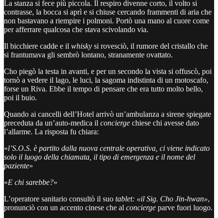
La stanza si fece più piccola. Il respiro divenne corto, il volto si
contrasse, la bocca si aprì e si chiuse cercando frammenti di aria che
non bastavano a riempire i polmoni. Portò una mano al cuore come
per afferrare qualcosa che stava scivolando via.
Il bicchiere cadde e il
whisky
si rovesciò, il rumore del cristallo che
si frantumava gli sembrò lontano, stranamente ovattato.
Cho piegò la testa in avanti, e per un secondo la vista si offuscò, poi
tornò a vedere il lago, le luci, la sagoma indistinta di un motoscafo,
forse un Riva. Ebbe il tempo di pensare che era tutto molto bello,
poi il buio.
Quando ai cancelli dell’Hotel arrivò un’ambulanza a sirene spiegate
preceduta da un’auto-medica il
concierge
chiese chi avesse dato
l’allarme. La risposta fu chiara:
«
l’S.O.S. è partito dalla nuova centrale operativa, ci viene indicato
solo il luogo della chiamata, il tipo di emergenza e il nome del
paziente
»
«
E chi sarebbe?
»
L’operatore sanitario consultò il suo
tablet: «il Sig. Cho Jin-hwan»
,
pronunciò con un accento cinese che al
concierge
parve fuori luogo.