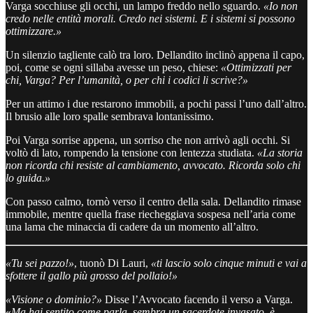
Varga socchiuse gli occhi, un lampo freddo nello sguardo.
«Io non
credo nelle entità morali. Credo nei sistemi. E i sistemi si possono
ottimizzare.»
Un silenzio tagliente calò tra loro. Dellandito inclinò appena il capo,
poi, come se ogni sillaba avesse un peso, chiese:
«Ottimizzati per
chi, Varga? Per l’umanità, o per chi i codici li scrive?»
Per un attimo i due restarono immobili, a pochi passi l’uno dall’altro.
Il brusio alle loro spalle sembrava lontanissimo.
Poi Varga sorrise appena, un sorriso che non arrivò agli occhi. Si
voltò di lato, rompendo la tensione con lentezza studiata.
«La storia
non ricorda chi resiste al cambiamento, avvocato. Ricorda solo chi
lo guida.»
Con passo calmo, tornò verso il centro della sala. Dellandito rimase
immobile, mentre quella frase riecheggiava sospesa nell’aria come
una lama che minaccia di cadere da un momento all’altro.
«Tu sei pazzo!»
, tuonò Di Lauri,
«ti lascio solo cinque minuti e vai a
sfottere il gallo più grosso del pollaio!»
«Visione o dominio?»
Disse l’Avvocato facendo il verso a Varga.
«
Ma hai sentito come parla, sembra un sacerdote invasato, è