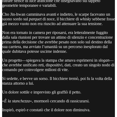
filtrare strisce di luce arancione che disegnavano sul tappeto
geometrie temporanee e variabili.
Cho Jin-hwan camminava avanti e indietro, le scarpe facevano un
suono sordo sul
parquet
di noce, il bicchiere di
whisky
sebbene fosse
già mezzo vuoto non era riuscito ad attenuare la sua tensione.
Non era tornato in camera per riposarsi, era letteralmente fuggito
dalla sala riunioni per trovare un attimo di silenzio e concentrazione
prima della decisione che avrebbe pesato non solo sul destino della
sua carriera, ma avviato l’umanità su un percorso inesplorato dal
quale dubitava potesse uscirne indenne.
Un progetto—spiegava la stampa che amava esprimersi in
slogan
—
che avrebbe unificato reti, dispositivi, dati, creato un singolo nodo di
comando per coinvolgere milioni di vite.
Si sedette, e bevve un sorso. Il bicchiere tremò, poi fu la volta della
stanza attorno a lui.
Un dolore sottile e imprevisto gli graffiò il petto.
«
È la stanchezza
», mormorò cercando di rassicurarsi.
Inspirò, espirò e constatò che il dolore non diminuiva.