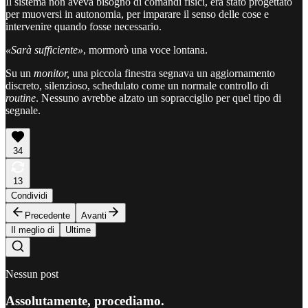
Il sistema non aveva bisogno di comandi fisici, era stato progettato
per muoversi in autonomia, per imparare il senso delle cose e
intervenire quando fosse necessario.
«Sarà sufficiente»
, mormorò una voce lontana.
Su un
monitor,
una piccola finestra segnava un aggiornamento
discreto, silenzioso, schedulato come un normale controllo di
routine
. Nessuno avrebbe alzato un sopracciglio per quel tipo di
segnale.
34
13
Condividi
Precedente
Avanti
Il meglio di
Ultime
Nessun post
Assolutamente, procediamo.