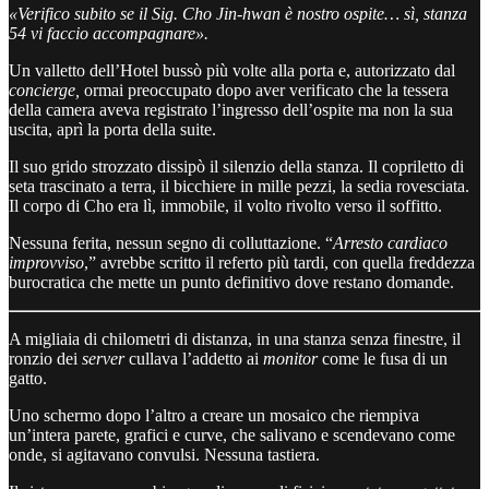
«Verifico subito se il Sig. Cho Jin-hwan è nostro ospite… sì, stanza
54 vi faccio accompagnare».
Un valletto dell’Hotel bussò più volte alla porta e, autorizzato dal
concierge,
ormai preoccupato dopo aver verificato che la tessera
della camera aveva registrato l’ingresso dell’ospite ma non la sua
uscita, aprì la porta della suite.
Il suo grido strozzato dissipò il silenzio della stanza. Il copriletto di
seta trascinato a terra, il bicchiere in mille pezzi, la sedia rovesciata.
Il corpo di Cho era lì, immobile, il volto rivolto verso il soffitto.
Nessuna ferita, nessun segno di colluttazione. “
Arresto cardiaco
improvviso
,” avrebbe scritto il referto più tardi, con quella freddezza
burocratica che mette un punto definitivo dove restano domande.
A migliaia di chilometri di distanza, in una stanza senza finestre, il
ronzio dei
server
cullava l’addetto ai
monitor
come le fusa di un
gatto.
Uno schermo dopo l’altro a creare un mosaico che riempiva
un’intera parete, grafici e curve, che salivano e scendevano come
onde, si agitavano convulsi. Nessuna tastiera.