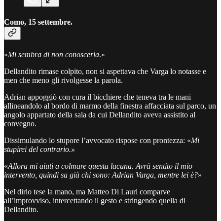
Como, 15 settembre.
«
Mi sembra di non conoscerla
.»
Dellandito rimase colpito, non si aspettava che Varga lo notasse e
men che meno gli rivolgesse la parola.
Adrian appoggiò con cura il bicchiere che teneva tra le mani
allineandolo al bordo di marmo della finestra affacciata sul parco, un
angolo appartato della sala da cui Dellandito aveva assistito al
convegno.
Dissimulando lo stupore l’avvocato rispose con prontezza: «
Mi
stupirei del contrario.»
«
Allora mi aiuti a colmare questa lacuna. Avrà sentito il mio
intervento, quindi sa già chi sono: Adrian Varga, mentre lei è?
»
Nel dirlo tese la mano, ma Matteo Di Lauri comparve
all’improvviso, intercettando il gesto e stringendo quella di
Dellandito.