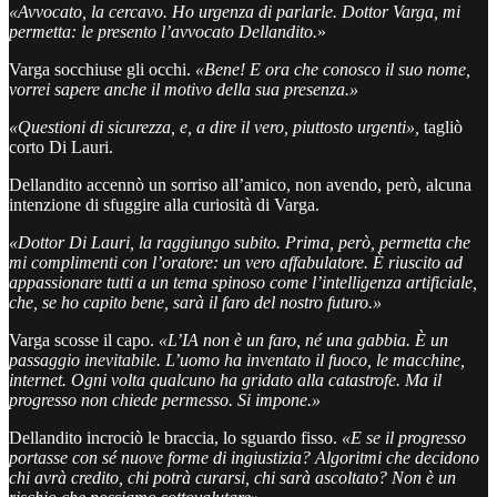
«Avvocato, la cercavo. Ho urgenza di parlarle. Dottor Varga, mi
permetta: le presento l’avvocato Dellandito.
»
Varga socchiuse gli occhi.
«Bene! E ora che conosco il suo nome,
vorrei sapere anche il motivo della sua presenza.»
«Questioni di sicurezza, e, a dire il vero, piuttosto urgenti»,
tagliò
corto Di Lauri.
Dellandito accennò un sorriso all’amico, non avendo, però, alcuna
intenzione di sfuggire alla curiosità di Varga.
«Dottor Di Lauri, la raggiungo subito. Prima, però, permetta che
mi complimenti con l’oratore: un vero affabulatore. È riuscito ad
appassionare tutti a un tema spinoso come l’intelligenza artificiale,
che, se ho capito bene, sarà il faro del nostro futuro.»
Varga scosse il capo.
«L’IA non è un faro, né una gabbia. È un
passaggio inevitabile. L’uomo ha inventato il fuoco, le macchine,
internet. Ogni volta qualcuno ha gridato alla catastrofe. Ma il
progresso non chiede permesso. Si impone.»
Dellandito incrociò le braccia, lo sguardo fisso.
«E se il progresso
portasse con sé nuove forme di ingiustizia? Algoritmi che decidono
chi avrà credito, chi potrà curarsi, chi sarà ascoltato? Non è un