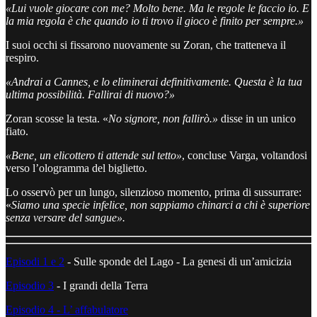
«Lui vuole giocare con me? Molto bene. Ma le regole le faccio io. E
la mia regola è che quando io ti trovo il gioco è finito per sempre.»
I suoi occhi si fissarono nuovamente su Zoran, che tratteneva il
respiro.
«Andrai a Cannes, e lo eliminerai definitivamente. Questa è la tua
ultima possibilità. Fallirai di nuovo?»
Zoran scosse la testa. «
No signore, non fallirò.»
disse in un unico
fiato.
«Bene, un elicottero ti attende sul tetto»
, concluse Varga, voltandosi
verso l’ologramma del biglietto.
Lo osservò per un lungo, silenzioso momento, prima di sussurrare:
«
Siamo una specie infelice, non sappiamo chinarci a chi è superiore
senza versare del sangue».
Episodi 1 e 2
- Sulle sponde del Lago - La genesi di un’amicizia
Episodio 3
- I grandi della Terra
Episodio 4 - L’ affabulatore