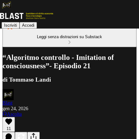
Iscriviti
Accedi
Leggi senza distrazioni su Substack
“Algoritmo controllo - Imitation of
consciousness”- Episodio 21
di Tommaso Landi
Blast
gen 24, 2026
Ascolta
11