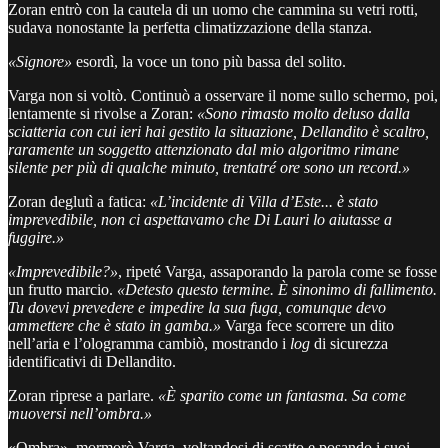
Zoran entrò con la cautela di un uomo che cammina su vetri rotti,
sudava nonostante la perfetta climatizzazione della stanza.
«Signore»
esordì, la voce un tono più bassa del solito.
Varga non si voltò. Continuò a osservare il nome sullo schermo, poi,
lentamente si rivolse a Zoran:
«Sono rimasto molto deluso dalla
sciatteria con cui ieri hai gestito la situazione, Dellandito è scaltro,
raramente un soggetto attenzionato dal mio algoritmo rimane
silente per più di qualche minuto, trentatré ore sono un record.»
Zoran deglutì a fatica:
«L’incidente di Villa d’Este... è stato
imprevedibile, non ci aspettavamo che Di Lauri lo aiutasse a
fuggire.»
«Imprevedibile?»
, ripeté Varga, assaporando la parola come se fosse
un frutto marcio.
«Detesto questo termine. È sinonimo di fallimento.
Tu dovevi prevedere e impedire la sua fuga, comunque devo
ammettere che è stato in gamba.»
Varga fece scorrere un dito
nell’aria e l’ologramma cambiò, mostrando i
log
di sicurezza
identificativi di Dellandito.
Zoran riprese a parlare.
«È sparito come un fantasma. Sa come
muoversi nell’ombra.»
«Ombra», mormorò Varga, voltandosi di scatto e posando i suoi