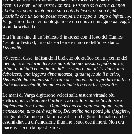
occhi su Zoran,
«non esiste l’ombra. Esistono solo dati a cui non
abbiamo ancora avuto accesso o dati da lavorare, non è più
possibile che un uomo possa scomparire troppo a lungo e infatti…»
,
Varga sfiorò lo schermo olografico e una nuova immagine galleggiò
sopra la scrivania.
Era l’immagine di un biglietto d’ingresso con il logo del Cannes
Yachting Festival, un codice a barre e il nome dell’intestatario:
Dellandito
.
«Questo»,
disse, indicando il biglietto olografico con un cenno del
mento, «
è la vittoria del sistema sull’uomo, nessuno può sparire,
prima o poi tutti emergiamo dall’incognito: una distrazione, una
debolezza, una leggera dimenticanza, qualunque sia il motivo,
Dellandito ha commesso l’errore di ricominciare a produrre dati e i
dati sono tracciabili, hanno coordinate temporali e spaziali.»
Le mani di Varga digitarono veloci sulla tastiera virtuale blu
elettrico,
«Ho diramato l’ordine. Da ora lo scanner Scudo sarà
implementato a Cannes. Ogni telecamera, ogni microfono, ogni
transazione, tutto sarà vagliato, Dellandito non potrà più sfuggire»,
poi guardò Zoran e per la prima volta, un bagliore di qualcosa che
assomigliava a un’emozione illuminò i suoi occhi morti. Non era
piacere. Era un lampo di sfida.