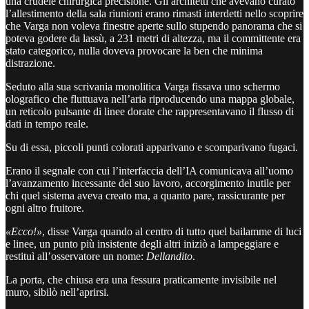
una crudele chirurgica precisione. Gli architetti che avevano curato
l’allestimento della sala riunioni erano rimasti interdetti nello scoprire
che Varga non voleva finestre aperte sullo stupendo panorama che si
poteva godere da lassù, a 231 metri di altezza, ma il committente era
stato categorico, nulla doveva provocare la ben che minima
distrazione.
Seduto alla sua scrivania monolitica Varga fissava uno schermo
olografico che fluttuava nell’aria riproducendo una mappa globale,
un reticolo pulsante di linee dorate che rappresentavano il flusso di
dati in tempo reale.
Su di essa, piccoli punti colorati apparivano e scomparivano fugaci.
Erano il segnale con cui l’interfaccia dell’IA comunicava all’uomo
l’avanzamento incessante del suo lavoro, accorgimento inutile per
chi quel sistema aveva creato ma, a quanto pare, rassicurante per
ogni altro fruitore.
«Ecco!»
, disse Varga quando al centro di tutto quel bailamme di luci
e linee, un punto più insistente degli altri iniziò a lampeggiare e
restituì all’osservatore un nome:
Dellandito
.
La porta, che chiusa era una fessura praticamente invisibile nel
muro, sibilò nell’aprirsi.