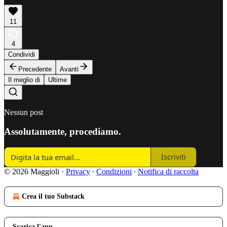
11
4
Condividi
Precedente
Avanti
Il meglio di
Ultime
Nessun post
Assolutamente, procediamo.
Iscriviti
© 2026 Maggioli
·
Privacy
∙
Condizioni
∙
Notifica di raccolta
Crea il tuo Substack
Scarica l'app