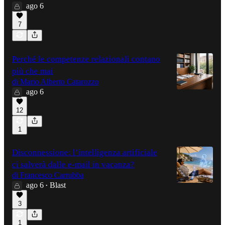
ago 6
7
Perché le competenze relazionali contano
più che mai
di Mario Alberto Catarozzo
ago 6
12
1
Disconnessione: l’intelligenza artificiale
ci salverà dalle e-mail in vacanza?
di Francesco Carrubba
ago 6
Blast
•
3
1