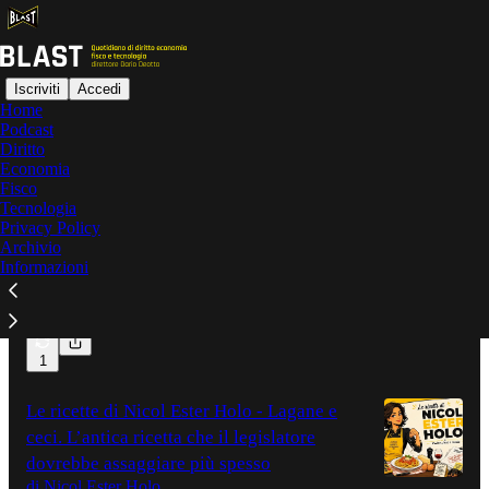
Iscriviti
Accedi
Home
Podcast
Ultime
Il meglio di
Diritto
Economia
Fisco
7 GIORNI (IR)REGOLARI - È più facile
Tecnologia
Privacy Policy
distruggere
Archivio
di Stefano Ricca
Informazioni
23 ore fa
1
1
Le ricette di Nicol Ester Holo - Lagane e
ceci. L’antica ricetta che il legislatore
dovrebbe assaggiare più spesso
di Nicol Ester Holo