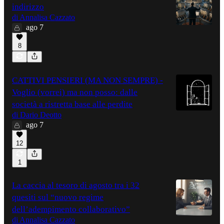
indirizzo
di Annalisa Cazzato
ago 7
8
CATTIVI PENSIERI (MA NON SEMPRE) -
Voglio (vorrei) ma non posso: dalle
società a ristretta base alle perdite
di Dario Deotto
ago 7
12
1
La caccia al tesoro di agosto tra i 32
quesiti sul “nuovo regime
dell’adempimento collaborativo”
di Annalisa Cazzato