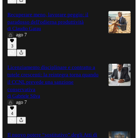
Recuperare meno, lavorare peggio: il
paradosso dell'odierna produttività
di Claudio Garau
ago 7
3
Licenziamento disciplinare e contratto a
tutele crescenti: la reintegra torna quando
il CCNL prevede una sanzione
conservativa
di Gabriele Silva
ago 7
4
Il nuovo potere “sostitutivo” degli Atti di