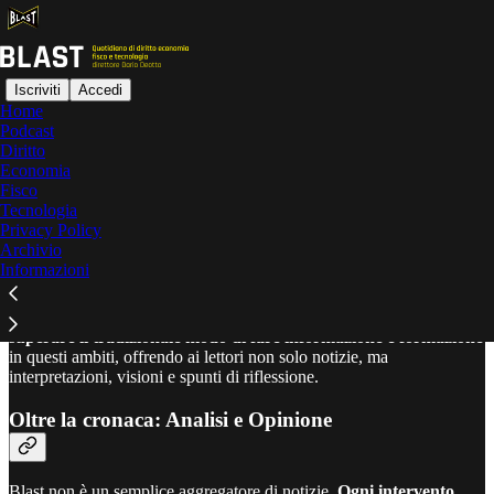
Iscriviti
Accedi
Home
Podcast
Cos’è Blast
Diritto
Economia
Fisco
Tecnologia
Blast
è la nuova iniziativa editoriale di
Maggioli Editore
diretta da
Privacy Policy
Dario Deotto
, nata per offrire un’informazione
innovativa e critica
Archivio
su diritto, economia, fisco e tecnologia
Informazioni
Il nome stesso, ispirato al verbo “blastare” – che significa
“scardinare”, “far saltare in aria” – riflette la missione del progetto:
superare il tradizionale modo di fare informazione e formazione
in questi ambiti, offrendo ai lettori non solo notizie, ma
interpretazioni, visioni e spunti di riflessione.
Oltre la cronaca: Analisi e Opinione
Blast non è un semplice aggregatore di notizie.
Ogni intervento