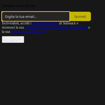
Direttore Dario Deotto
Iscriviti
Iscrivendoti, accetti i
Termini di utilizzo
di Substack e
riconosci la sua
Informativa sulla raccolta delle informazioni
e
la sua
Informativa sulla privacy
No, grazie