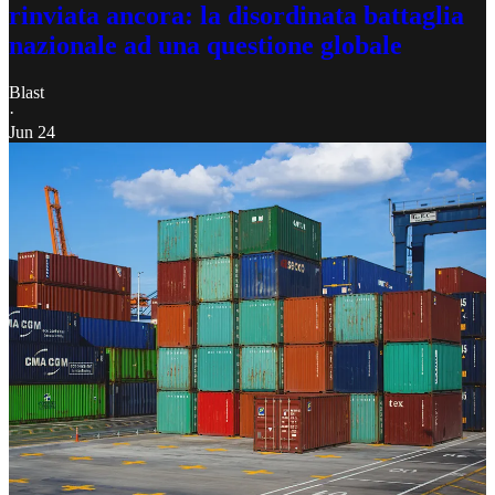
rinviata ancora: la disordinata battaglia
nazionale ad una questione globale
Blast
·
Jun 24