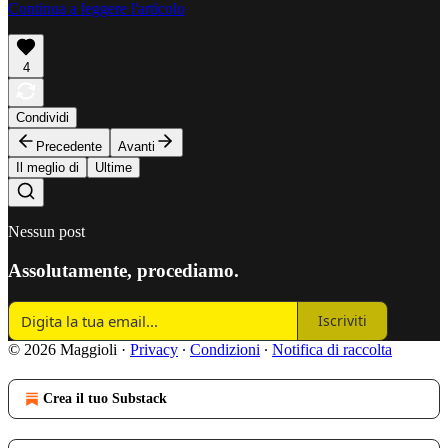
Continua a leggere l'articolo
4
Condividi
Precedente
Avanti
Il meglio di
Ultime
Nessun post
Assolutamente, procediamo.
Iscriviti
© 2026 Maggioli
·
Privacy
∙
Condizioni
∙
Notifica di raccolta
Crea il tuo Substack