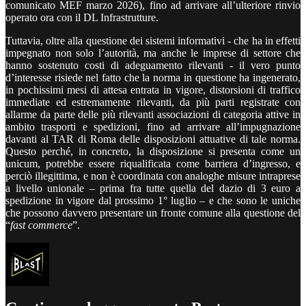
comunicato MEF marzo 2026), fino ad arrivare all’ulteriore rinvio
operato ora con il DL Infrastrutture.
Tuttavia, oltre alla questione dei sistemi informativi - che ha in effetti
impegnato non solo l’autorità, ma anche le imprese di settore che
hanno sostenuto costi di adeguamento rilevanti - il vero punto
d’interesse risiede nel fatto che la norma in questione ha ingenerato,
in pochissimi mesi di attesa entrata in vigore, distorsioni di traffico
immediate ed estremamente rilevanti, da più parti registrate con
allarme da parte delle più rilevanti associazioni di categoria attive in
ambito trasporti e spedizioni, fino ad arrivare all’impugnazione
davanti al TAR di Roma delle disposizioni attuative di tale norma.
Questo perché, in concreto, la disposizione si presenta come un
unicum, potrebbe essere riqualificata come barriera d’ingresso, e
perciò illegittima, e non è coordinata con analoghe misure intraprese
a livello unionale – prima fra tutte quella del dazio di 3 euro a
spedizione in vigore dal prossimo 1° luglio – e che sono le uniche
che possono davvero presentare un fronte comune alla questione del
“
fast commerce
”.