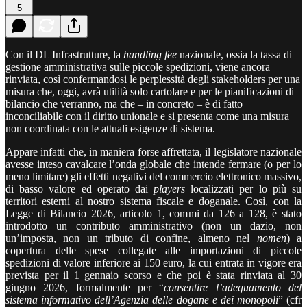
5
Con il DL Infrastrutture, la
handling fee
nazionale, ossia la tassa di
gestione amministrativa sulle piccole spedizioni, viene ancora
rinviata, così confermandosi le perplessità degli stakeholders per una
misura che, oggi, avrà utilità solo cartolare e per le pianificazioni di
bilancio che verranno, ma che – in concreto – è di fatto
inconciliabile con il diritto unionale e si presenta come una misura
non coordinata con le attuali esigenze di sistema.
Appare infatti che, in maniera forse affrettata, il legislatore nazionale
avesse inteso cavalcare l’onda globale che intende fermare (o per lo
meno limitare) gli effetti negativi del commercio elettronico massivo,
di basso valore ed operato dai
players
localizzati per lo più su
territori esterni al nostro sistema fiscale e doganale. Così, con la
Legge di Bilancio 2026, articolo 1, commi da 126 a 128, è stato
introdotto un contributo amministrativo (non un dazio, non
un’imposta, non un tributo di confine, almeno nel
nomen
) a
copertura delle spese collegate alle importazioni di piccole
spedizioni di valore inferiore ai 150 euro, la cui entrata in vigore era
prevista per il 1 gennaio scorso e che poi è stata rinviata al 30
giugno 2026, formalmente per “
consentire l’adeguamento del
sistema informativo dell’Agenzia delle dogane e dei monopoli
” (cfr