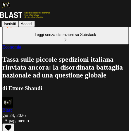
Iscriviti
Accedi
Leggi senza distrazioni su Substack
Economia
Tassa sulle piccole spedizioni italiana
rinviata ancora: la disordinata battaglia
nazionale ad una questione globale
di Ettore Sbandi
Blast
giu 24, 2026
∙ A pagamento