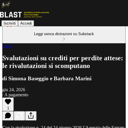
Iscriviti
Accedi
Leggi senza distrazioni su Substack
Fisco
Svalutazioni su crediti per perdite attese:
le rivalutazioni si scomputano
di Simona Baseggio e Barbara Marini
giu 24, 2026
∙ A pagamento
1
Con la risoluzione n. 24 del 24 giugno 2026 l’Agenzia delle Entrate