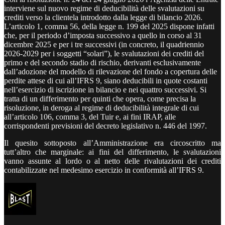
interviene sul nuovo regime di deducibilità delle svalutazioni su
crediti verso la clientela introdotto dalla legge di bilancio 2026.
L’articolo 1, comma 56, della legge n. 199 del 2025 dispone infatti
che, per il periodo d’imposta successivo a quello in corso al 31
dicembre 2025 e per i tre successivi (in concreto, il quadriennio
2026-2029 per i soggetti “solari”), le svalutazioni dei crediti del
primo e del secondo stadio di rischio, derivanti esclusivamente
dall’adozione del modello di rilevazione del fondo a copertura delle
perdite attese di cui all’IFRS 9, siano deducibili in quote costanti
nell’esercizio di iscrizione in bilancio e nei quattro successivi. Si
tratta di un differimento per quinti che opera, come precisa la
risoluzione, in deroga al regime di deducibilità integrale di cui
all’articolo 106, comma 3, del Tuir e, ai fini IRAP, alle
corrispondenti previsioni del decreto legislativo n. 446 del 1997.
Il quesito sottoposto all’Amministrazione era circoscritto ma
tutt’altro che marginale: ai fini del differimento, le svalutazioni
vanno assunte al lordo o al netto delle rivalutazioni dei crediti
contabilizzate nel medesimo esercizio in conformità all’IFRS 9.