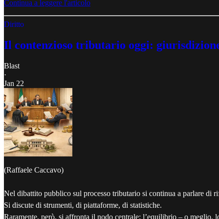
Continua a leggere l'articolo
Diritto
Il contenzioso tributario oggi: giurisdizi
Blast
·
Jan 22
(Raffaele Caccavo)
Nel dibattito pubblico sul processo tributario si continua a parlare di r
Si discute di strumenti, di piattaforme, di statistiche.
Raramente, però, si affronta il nodo centrale: l’equilibrio – o meglio, lo 