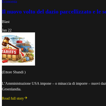
Economia
Il nuovo volto del dazio parcellizzato e le 
Blast
·
Jan 22
(Ettore Sbandi )
L’Amministrazione USA impone – o minaccia di imporre – nuovi dazi, q
Groenlandia.
Read full story