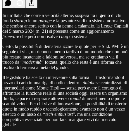
In un’Italia che corre a velocità alterne, sospesa tra il genio di chi
fonda
startup
in un
garage
e la pesantezza di un sistema normativo
che sembra ancora scritto con la penna a calamaio, la Legge Capitali
del 5 marzo 2024 (n. 21) si presenta come un aggiornamento
firmware
che però non risolve i
bug
di sistema.
Certo, la possibilità di dematerializzare le quote per le S.r.l. PMI è un
segnale di vita, un riconoscimento tardivo di un mondo che non può
più restare incatenato a faldoni polverosi, ma se grattiamo via il
trucco da “
modernità
” forzata, quello che resta è una riforma che
rischia di fermarsi a metà del guado.
Il legislatore ha scelto di intervenire sulla forma — trasformando il
pezzo di carta in una riga di codice dentro i
database
centralizzati di
intermediari come Monte Titoli — senza però avere il coraggio di
affrontare la funzione reale di una società oggi: essere un organismo
fluido, capace di respirare attraverso
round
di investimento rapidi e
scambi veloci. Per chi vive di innovazione, la possibilità di trasferire
quote in modo rapido e tecnologicamente avanzato non è un vezzo
estetico o un lusso da
“tech-enthusiast
”, ma una condizione
competitiva essenziale per non farsi mangiare vivi dal mercato
globale.