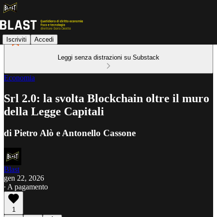
Iscriviti
Accedi
Leggi senza distrazioni su Substack
Economia
Srl 2.0: la svolta Blockchain oltre il muro
della Legge Capitali
di Pietro Alò e Antonello Cassone
Blast
gen 22, 2026
∙ A pagamento
1