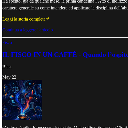
Ha spento, già da qualche mese, la prima candelina l’Atto di indirizzo 
carattere generale su come intendere ed applicare la disciplina dell’abus
Leggi la storia completa
Continua a leggere l'articolo
Fisco
IL FISCO IN UN CAFFÈ - Quando l’ospite è i
Blast
·
May 22
(Andrea Daglio, Francesco Licenziato, Matteo Piva, Francesco Viggi