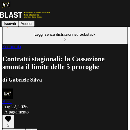
Iscriviti
Accedi
Leggi senza distrazioni su Substack
Economia
Contratti stagionali: la Cassazione
smonta il limite delle 5 proroghe
di Gabriele Silva
Blast
mag 22, 2026
∙ A pagamento
3