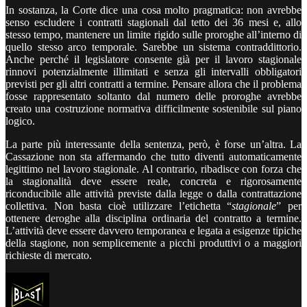
In sostanza, la Corte dice una cosa molto pragmatica: non avrebbe
senso escludere i contratti stagionali dal tetto dei 36 mesi e, allo
stesso tempo, mantenere un limite rigido sulle proroghe all’interno di
quello stesso arco temporale. Sarebbe un sistema contraddittorio.
Anche perché il legislatore consente già per il lavoro stagionale
rinnovi potenzialmente illimitati e senza gli intervalli obbligatori
previsti per gli altri contratti a termine. Pensare allora che il problema
fosse rappresentato soltanto dal numero delle proroghe avrebbe
creato una costruzione normativa difficilmente sostenibile sul piano
logico.
La parte più interessante della sentenza, però, è forse un’altra. La
Cassazione non sta affermando che tutto diventi automaticamente
legittimo nel lavoro stagionale. Al contrario, ribadisce con forza che
la stagionalità deve essere reale, concreta e rigorosamente
riconducibile alle attività previste dalla legge o dalla contrattazione
collettiva. Non basta cioè utilizzare l’etichetta “
stagionale
” per
ottenere deroghe alla disciplina ordinaria del contratto a termine.
L’attività deve essere davvero temporanea e legata a esigenze tipiche
della stagione, non semplicemente a picchi produttivi o a maggiori
richieste di mercato.