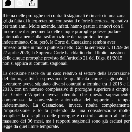
Il tema delle proroghe nei contratti stagionali è rimasto in una zona
grigia fatta di interpretazioni contrastanti e forte incertezza operativa
per tanti anni. Molte aziende, infatti, hanno gestito i rinnovi con il
timore che il superamento delle cinque proroghe potesse portare
automaticamente alla trasformazione del rapporto a tempo
indeterminato. Ora, però, la Corte di Cassazione sembra aver
rimesso ordine in modo piuttosto netto. Con la sentenza n. 11269 del
27 aprile 2026, la Suprema Corte ha chiarito che il limite massimo
delle cinque proroghe previsto dall’articolo 21 del Dlgs. 81/2015
non si applica ai contratti stagionali.
La decisione nasce da un caso relativo al settore della lavorazione
del tonno, attività espressamente qualificata come stagionale. Il
lavoratore aveva stipulato diversi contratti a termine tra il 2015 e il
2018, con un numero complessivo di proroghe superiore a cinque.
La Corte d’Appello aveva ritenuto che questo superamento
comportasse la conversione automatica del rapporto a tempo
indeterminato. La Cassazione, invece, ribalta completamente
l’impostazione e lo fa partendo da una considerazione molto
semplice: la disciplina delle proroghe è costruita attorno al limite
massimo dei 36 mesi, ma i rapporti stagionali sono già esclusi per
legge da quel limite temporale.