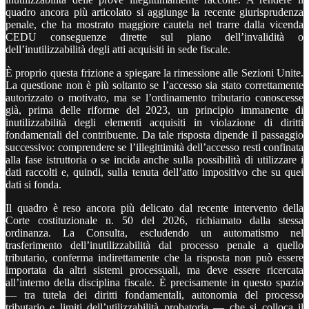
quadro ancora più articolato si aggiunge la recente giurisprudenza
penale, che ha mostrato maggiore cautela nel trarre dalla vicenda
CEDU conseguenze dirette sul piano dell’invalidità o
dell’inutilizzabilità degli atti acquisiti in sede fiscale.
È proprio questa frizione a spiegare la rimessione alle Sezioni Unite.
La questione non è più soltanto se l’accesso sia stato correttamente
autorizzato o motivato, ma se l’ordinamento tributario conoscesse
già, prima delle riforme del 2023, un principio immanente di
inutilizzabilità degli elementi acquisiti in violazione di diritti
fondamentali del contribuente. Da tale risposta dipende il passaggio
successivo: comprendere se l’illegittimità dell’accesso resti confinata
alla fase istruttoria o se incida anche sulla possibilità di utilizzare i
dati raccolti e, quindi, sulla tenuta dell’atto impositivo che su quei
dati si fonda.
Il quadro è reso ancora più delicato dal recente intervento della
Corte costituzionale n. 50 del 2026, richiamato dalla stessa
ordinanza. La Consulta, escludendo un automatismo nel
trasferimento dell’inutilizzabilità dal processo penale a quello
tributario, conferma indirettamente che la risposta non può essere
importata da altri sistemi processuali, ma deve essere ricercata
all’interno della disciplina fiscale. È precisamente in questo spazio
— tra tutela dei diritti fondamentali, autonomia del processo
tributario e limiti dell’utilizzabilità probatoria — che si colloca il