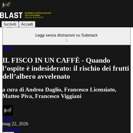
Iscriviti
Accedi
Leggi senza distrazioni su Substack
Fisco
IL FISCO IN UN CAFFÈ - Quando
l’ospite è indesiderato: il rischio dei frutti
dell’albero avvelenato
a cura di Andrea Daglio, Francesco Licenziato,
Matteo Piva, Francesco Viggiani
Blast
mag 22, 2026
Ascolta