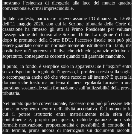
mostrano l’esigenza di rileggerla alla luce del mutato quadro
convenzionale, ormai imprescindibile.
In tale contesto, particolare rilievo assume l’Ordinanza n. 13696
dell’11 maggio 2026, con cui la Sezione tributaria della Corte di
cassazione ha rimesso gli atti al Primo Presidente per valutare
l’assegnazione del ricorso alle Sezioni Unite. La ragione è chiara:
dopo le pronunce della Corte EDU, l’accesso fiscale non può più
essere guardato come un normale momento istruttorio tra i tanti, ma
costituisce un’ingerenza effettiva che richiede garanzie effettive e,
soprattutto, conseguenze coerenti quando tali garanzie manchino.
Il punto, in fondo, è semplice solo in apparenza: se l’“
ospite
” entra
senza rispettare le regole dell’ingresso, il problema resta sulla soglia
o accompagna anche ciò che viene raccolto all’interno? È questa la
domanda che trasforma un tema di mera regolarità formale in una
questione sostanziale sulla formazione e sull’utilizzabilità della prova
tributaria.
Nel mutato quadro convenzionale, l’accesso non può più essere letto
come un segmento neutro dell’attività accertativa. È il momento in
cui il potere istruttorio entra materialmente nella sfera del
contribuente e, proprio per questo, richiede garanzie non solo
formali: motivazione, proporzionalità e possibilità di controllo. In
altri termini, prima ancora di interrogarsi sui documenti raccolti,