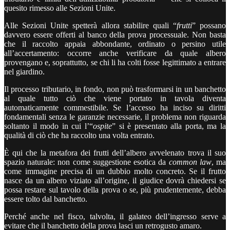
quesito rimesso alle Sezioni Unite.
Alle Sezioni Unite spetterà allora stabilire quali “
frutti
” possano
davvero essere offerti al banco della prova processuale. Non basta
che il raccolto appaia abbondante, ordinato o persino utile
all’accertamento: occorre anche verificare da quale albero
provengano e, soprattutto, se chi li ha colti fosse legittimato a entrare
nel giardino.
Il processo tributario, in fondo, non può trasformarsi in un banchetto
al quale tutto ciò che viene portato in tavola diventa
automaticamente commestibile. Se l’accesso ha inciso su diritti
fondamentali senza le garanzie necessarie, il problema non riguarda
soltanto il modo in cui l’“
ospite
” si è presentato alla porta, ma la
qualità di ciò che ha raccolto una volta entrato.
È qui che la metafora dei frutti dell’albero avvelenato trova il suo
spazio naturale: non come suggestione esotica da
common law
, ma
come immagine precisa di un dubbio molto concreto. Se il frutto
nasce da un albero viziato all’origine, il giudice dovrà chiedersi se
possa restare sul tavolo della prova o se, più prudentemente, debba
essere tolto dal banchetto.
Perché anche nel fisco, talvolta, il galateo dell’ingresso serve a
evitare che il banchetto della prova lasci un retrogusto amaro.