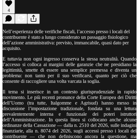
4
Nell’esperienza delle verifiche fiscali, l’accesso presso i locali del
contribuente è stato a lungo considerato un passaggio fisiologico
dell’azione amministrativa: previsto, immancabile, quasi dato per
acquisito.
E tuttavia non ogni ingresso conserva la stessa neutralità. Quando
l’accesso si colloca ai margini delle garanzie che ne presidiano la
legittimità, smette di essere una semplice premessa e diventa un
problema: non tanto per il suo verificarsi, quanto per ciò che
consente di raccogliere una volta varcata la soglia.
Il tema si inserisce in un contesto giurisprudenziale in rapido
movimento. Le più recenti pronunce della Corte Europea dei Diritti
dell’Uomo (tra tutte, Italgomme e Agrisud) hanno messo in
discussione l’impostazione tradizionale, fondata su una lettura
prevalentemente interna e funzionale dei poteri istruttori
dell’Amministrazione. In questa linea si collocano anche alcune
ordinanze della Cassazione — dalla n. 2510 del 2026, sulle indagini
finanziarie, alla n. 8074 del 2026, sugli accessi presso i locali del
contribuente — che non definiscono ancora la questione, ma