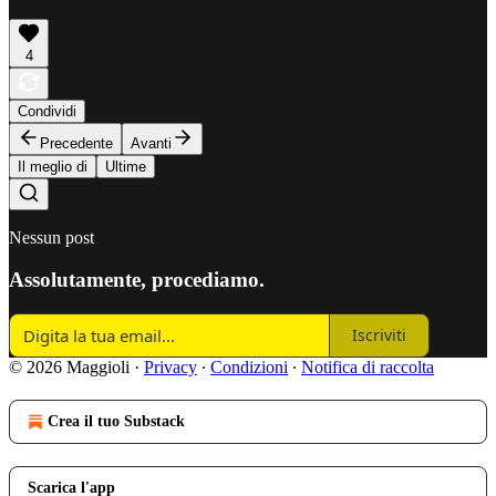
4
Condividi
Precedente
Avanti
Il meglio di
Ultime
Nessun post
Assolutamente, procediamo.
Iscriviti
© 2026 Maggioli
·
Privacy
∙
Condizioni
∙
Notifica di raccolta
Crea il tuo Substack
Scarica l'app