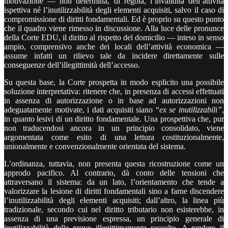
motivazione — non determina, di regola, l’invalidità dell’attività
ispettiva né l’inutilizzabilità degli elementi acquisiti, salvo il caso di
compromissione di diritti fondamentali. Ed è proprio su questo punto
che il quadro viene rimesso in discussione. Alla luce delle pronunce
della Corte EDU, il diritto al rispetto del domicilio — inteso in senso
ampio, comprensivo anche dei locali dell’attività economica —
assume infatti un rilievo tale da incidere direttamente sulle
conseguenze dell’illegittimità dell’accesso.
Su questa base, la Corte prospetta in modo esplicito una possibile
soluzione interpretativa: ritenere che, in presenza di accessi effettuati
in assenza di autorizzazione o in base ad autorizzazioni non
adeguatamente motivate, i dati acquisiti siano “
ex se inutilizzabili”
,
in quanto lesivi di un diritto fondamentale. Una prospettiva che, pur
non traducendosi ancora in un principio consolidato, viene
argomentata come esito di una lettura costituzionalmente,
unionalmente e convenzionalmente orientata del sistema.
L’ordinanza, tuttavia, non presenta questa ricostruzione come un
approdo pacifico. Al contrario, dà conto delle tensioni che
attraversano il sistema: da un lato, l’orientamento che tende a
valorizzare la lesione di diritti fondamentali sino a farne discendere
l’inutilizzabilità degli elementi acquisiti; dall’altro, la linea più
tradizionale, secondo cui nel diritto tributario non esisterebbe, in
assenza di una previsione espressa, un principio generale di
inutilizzabilità delle prove illegittimamente raccolte. A rendere il