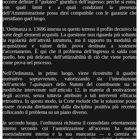
occorre definire il “
galateo
” giuridico dell’ingresso: perché si entra,
con quali limiti e a quali condizioni la presenza
dell’Amministrazione possa dirsi compatibile con le garanzie che
presidiano quel luogo.
L’Ordinanza n. 13696 innesta su questo terreno il profilo decisivo: la
sorte degli elementi acquisiti. La questione non riguarda più soltanto
la regolarità dell’attività istruttoria, ma il rapporto tra modalità di
acquisizione e valore della prova destinata a sostenere
l’accertamento. È qui che il problema dell’ingresso si salda con
quello, ben più delicato, dell’utilizzabilità di ciò che viene portato
come prova nel processo.
Nell’Ordinanza, in primo luogo, viene ricostruito il quadro
normativo sopravvenuto, valorizzando sia l’introduzione
dell’articolo 7‑
quinquies
dello Statuto del contribuente sia le
modifiche intervenute sull’articolo 12, in materia di motivazione
degli accessi, senza tuttavia attribuire a tali interventi efficacia
retroattiva. In questo modo, la Corte esclude che la soluzione possa
essere ricavata direttamente dalla disciplina positiva più recente,
collocando il problema su un piano diverso.
In secondo luogo, l’ordinanza richiama il consolidato orientamento
interno secondo cui l’autorizzazione all’accesso ha natura
essenzialmente interna e la sua mancanza — o carenza di