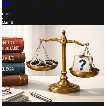
più
Blast
·
Mar 16