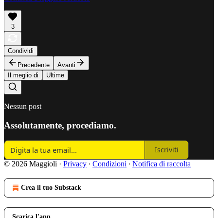
3
Condividi
Precedente
Avanti
Il meglio di
Ultime
Nessun post
Assolutamente, procediamo.
Iscriviti
© 2026 Maggioli
·
Privacy
∙
Condizioni
∙
Notifica di raccolta
Crea il tuo Substack
Scarica l'app