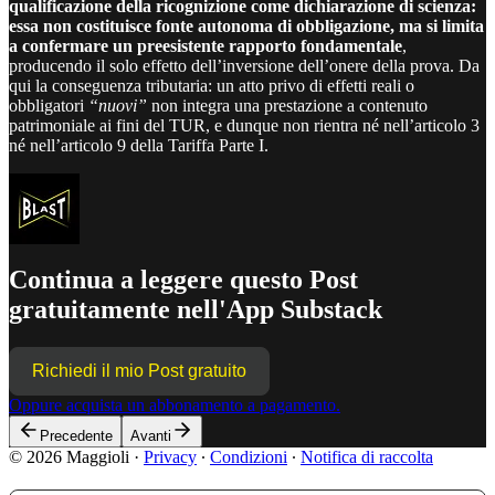
qualificazione della ricognizione come dichiarazione di scienza:
essa non costituisce fonte autonoma di obbligazione, ma si limita
a confermare un preesistente rapporto fondamentale
,
producendo il solo effetto dell’inversione dell’onere della prova. Da
qui la conseguenza tributaria: un atto privo di effetti reali o
obbligatori
“nuovi”
non integra una prestazione a contenuto
patrimoniale ai fini del TUR, e dunque non rientra né nell’articolo 3
né nell’articolo 9 della Tariffa Parte I.
Continua a leggere questo Post
gratuitamente nell'App Substack
Richiedi il mio Post gratuito
Oppure acquista un abbonamento a pagamento.
Precedente
Avanti
© 2026 Maggioli
·
Privacy
∙
Condizioni
∙
Notifica di raccolta