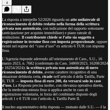
4
La risposta a interpello 52/2026 riguarda un
atto unilaterale di
riconoscimento di debito redatto nella forma della scrittura
privata non autenticata
, con indicazione del rapporto sottostante
(anticipazione per acquisto immobiliare) e piano rateale di
restituzione.
Il contribuente chiede se l’atto sia soggetto a
registrazione in termine fisso con imposta proporzionale
, oppure
rientri nel regime del
“caso d’uso
” ex articolo 6 TUR con imposta
fissa.
L’Agenzia risponde aderendo all’orientamento di Cass., S.U., 16
marzo 2023, n. 7682 (confermato da Cass. 34869/2023, 16208/2024
e 16254/2024):
la scrittura privata non autenticata di mero
riconoscimento di debito
, avente carattere ricognitivo di una
situazione debitoria certa,
ricade
nell’articolo 4 della Tariffa, Parte
II, TUR —
imposta fissa di euro 200, da versarsi solo in caso
d’uso.
La Risposta precisa inoltre, con rilevanza operativa diretta,
che la medesima misura fissa si applica anche in caso di
registrazione volontaria, in forza del combinato disposto degli
articoli 1 e 8 TUR con l’articolo 4, Tariffa Parte II.
Il nucleo argomentativo della risposta — mutuato dalle S.U. — è la