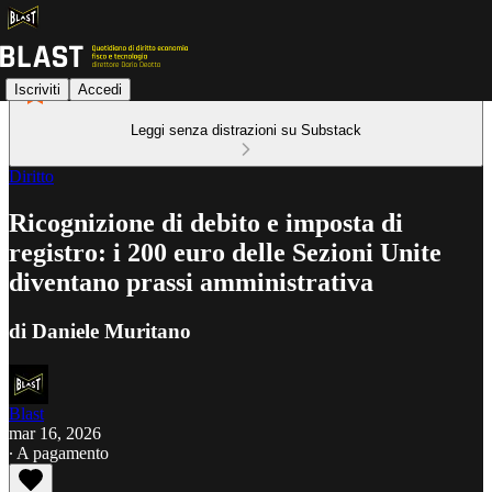
Iscriviti
Accedi
Leggi senza distrazioni su Substack
Diritto
Ricognizione di debito e imposta di
registro: i 200 euro delle Sezioni Unite
diventano prassi amministrativa
di Daniele Muritano
Blast
mar 16, 2026
∙ A pagamento