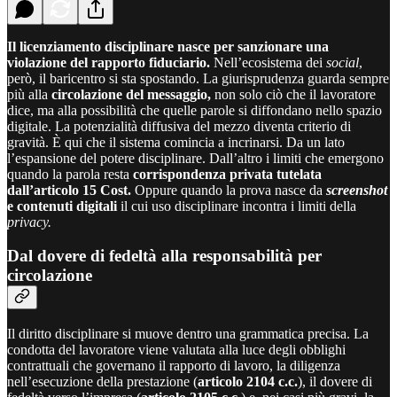
Il licenziamento disciplinare nasce per sanzionare una
violazione del rapporto fiduciario.
Nell’ecosistema dei
social
,
però, il baricentro si sta spostando. La giurisprudenza guarda sempre
più alla
circolazione del messaggio,
non solo ciò che il lavoratore
dice, ma alla possibilità che quelle parole si diffondano nello spazio
digitale. La potenzialità diffusiva del mezzo diventa criterio di
gravità. È qui che il sistema comincia a incrinarsi. Da un lato
l’espansione del potere disciplinare. Dall’altro i limiti che emergono
quando la parola resta
corrispondenza privata tutelata
dall’articolo 15 Cost.
Oppure quando la prova nasce da
screenshot
e contenuti digitali
il cui uso disciplinare incontra i limiti della
privacy.
Dal dovere di fedeltà alla responsabilità per
circolazione
Il diritto disciplinare si muove dentro una grammatica precisa. La
condotta del lavoratore viene valutata alla luce degli obblighi
contrattuali che governano il rapporto di lavoro, la diligenza
nell’esecuzione della prestazione (
articolo 2104 c.c.
), il dovere di