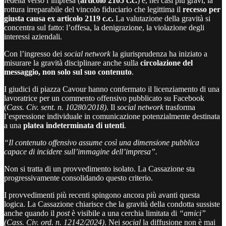
fedeltà verso l’impresa (
articolo 2105 c.c.
) e, nei casi più gravi, la
rottura irreparabile del vincolo fiduciario che legittima il
recesso per
giusta causa ex articolo 2119 c.c.
La valutazione della gravità si
concentra sul fatto: l’offesa, la denigrazione, la violazione degli
interessi aziendali.
Con l’ingresso dei
social network
la giurisprudenza ha iniziato a
misurare la gravità disciplinare anche sulla
circolazione del
messaggio, non solo sul suo contenuto
.
I giudici di piazza Cavour hanno confermato il licenziamento di una
lavoratrice per un commento offensivo pubblicato su Facebook
(
Cass. Civ. sent. n. 10280/2018)
. Il
social network
trasforma
l’espressione individuale in comunicazione potenzialmente destinata
a una
platea indeterminata di utenti
.
“Il contenuto offensivo assume così una dimensione pubblica
capace di incidere sull’immagine dell’impresa”.
Non si tratta di un provvedimento isolato. La Cassazione sta
progressivamente consolidando questo criterio.
I provvedimenti più recenti spingono ancora più avanti questa
logica. La Cassazione chiarisce che la gravità della condotta sussiste
anche quando il
post
è visibile a una cerchia limitata di
“amici”
(Cass. Civ. ord. n. 12142/2024)
. Nei
social
la diffusione non è mai