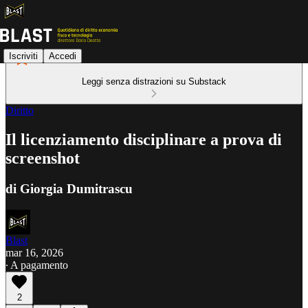
Iscriviti
Accedi
Leggi senza distrazioni su Substack
Diritto
Il licenziamento disciplinare a prova di
screenshot
di Giorgia Dumitrascu
Blast
mar 16, 2026
∙ A pagamento
2