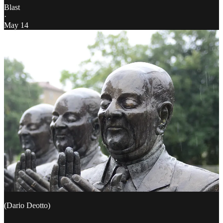
Blast
·
May 14
(Dario Deotto)