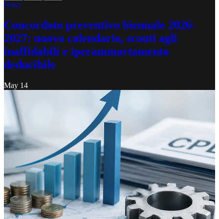
Fisco
Concordato preventivo biennale 2026-
2027: nuovo calendario, sconti agli
inaffidabili e iperammortamento
deducibile
May 14