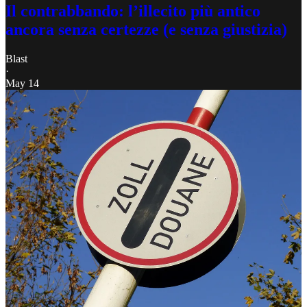
Il contrabbando: l’illecito più antico
ancora senza certezze (e senza giustizia)
Blast
·
May 14