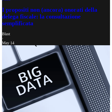
I propositi non (ancora) onorati della
delega fiscale: la consultazione
semplificata
Blast
·
May 14