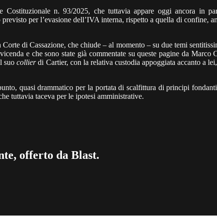
rte Costituzionale n. 93/2025, che tuttavia appare oggi ancora in pa
o previsto per l’evasione dell’IVA interna, rispetto a quella di confine, an
Corte di Cassazione, che chiude – al momento – su due temi sentitissimi
 la vicenda e che sono state già commentate su queste pagine da Marco 
il suo
collier
di Cartier, con la relativa custodia appoggiata accanto a lei,
punto, quasi drammatico per la portata di scalfittura di principi fondant
e tuttavia taceva per le ipotesi amministrative.
te, offerto da Blast.