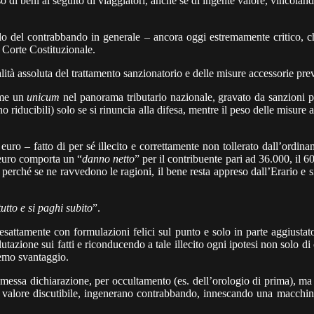
so di beni al seguito di viaggiatori, anche se di ingente valore, vincol
lo del contrabbando in generale – ancora oggi estremamente critico, che
 Corte Costituzionale.
ità assoluta del trattamento sanzionatorio e delle misure accessorie prev
ome un
unicum
nel panorama tributario nazionale, gravato da sanzioni pe
o riducibili) solo se si rinuncia alla difesa, mentre il peso delle misure
euro – fatto di per sé illecito e correttamente non tollerato dall’ordin
 euro comporta un “
danno netto
” per il contribuente pari ad 36.000, il 60
 perché se ne ravvedono le ragioni, il bene resta appreso dall’Erario e si
tutto e si paghi subito
”.
attamente con formulazioni felici sul punto e solo in parte aggiustato 
utazione sui fatti e riconducendo a tale illecito ogni ipotesi non solo 
remo svantaggio.
messa dichiarazione, per occultamento (es. dell’orologio di prima), ma 
 un valore discutibile, ingenerano contrabbando, innescando una macchin