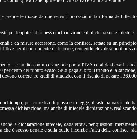
andolo comunque all’adempimento dichiarativo e ad una discutibile
 prende le mosse da due recenti innovazioni: la riforma dell’illecito
iste per le ipotesi di omessa dichiarazione e di dichiarazione infedele.
nali e da misure accessorie, come la confisca, settate su un principio
 afflittive per il contribuente è abnorme, rendendo elevatissimo il prezzo
amento – è punito con una sanzione pari all’IVA ed ai dazi evasi, circa
0 per cento del tributo evaso. Se si paga subito il tributo e la sanzione,
 devono correre tre gradi di giudizio, con il rischio di pagare i 36.000
nel tempo, per correttivi di prassi e di legge, il sistema nazionale ha
di omessa dichiarazione, ma anche di infedele dichiarazione, realizzando
anche la dichiarazione infedele, ossia errata, per questioni meramente
a che è spesso penale e sulla quale incombe l’alea della confisca, sia