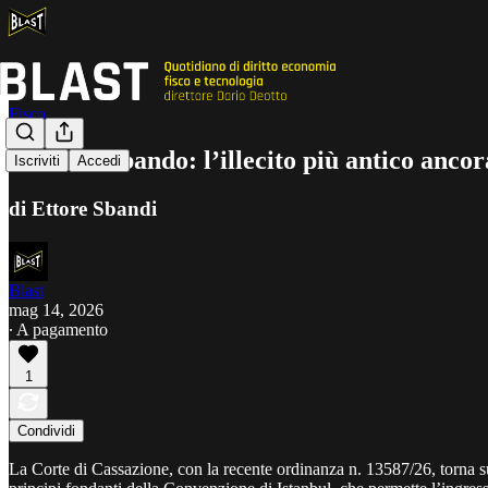
Fisco
Il contrabbando: l’illecito più antico ancor
Iscriviti
Accedi
di Ettore Sbandi
Blast
mag 14, 2026
∙ A pagamento
1
Condividi
La Corte di Cassazione, con la recente ordinanza n. 13587/26, torna su