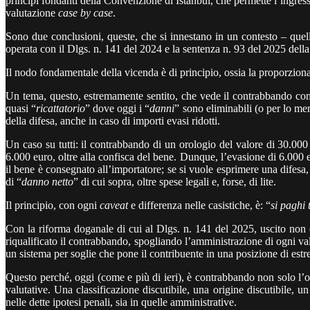
principi fondanti della Convenzione di Istanbul, che permette l’ingres
valutazione
case by case
.
Sono due conclusioni, queste, che si innestano in un contesto – quel
operata con il Dlgs. n. 141 del 2024 e la sentenza n. 93 del 2025 della
Il nodo fondamentale della vicenda è di principio, ossia la proporzional
Un tema, questo, estremamente sentito, che vede il contrabbando c
quasi “
ricattatorio
” dove oggi i “
danni
” sono eliminabili (o per lo men
della difesa, anche in caso di importi evasi ridotti.
Un caso su tutti: il contrabbando di un orologio del valore di 30.000 
6.000 euro, oltre alla confisca del bene. Dunque, l’evasione di 6.000
il bene è consegnato all’importatore; se si vuole esprimere una difesa,
di “
danno netto
” di cui sopra, oltre spese legali e, forse, di lite.
Il principio, con ogni
caveat
e differenza nelle casistiche, è: “
si paghi 
Con la riforma doganale di cui al Dlgs. n. 141 del 2025, uscito non es
riqualificato il contrabbando, spogliando l’amministrazione di ogni val
un sistema per soglie che pone il contribuente in una posizione di est
Questo perché, oggi (come e più di ieri), è contrabbando non solo l’o
valutative. Una classificazione discutibile, una origine discutibile,
nelle dette ipotesi penali, sia in quelle amministrative.