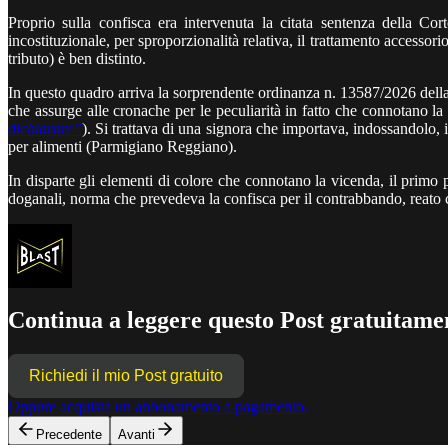
Proprio sulla confisca era intervenuta la citata sentenza della Co
incostituzionale, per sproporzionalità relativa, il trattamento accessori
tributo) è ben distinto.
In questo quadro arriva la sorprendente ordinanza n. 13587/2026 della 
che assurge alle cronache per le peculiarità in fatto che connotano
dichiarare”
). Si trattava di una signora che importava, indossandolo, 
per alimenti (Parmigiano Reggiano).
In disparte gli elementi di colore che connotano la vicenda, il primo 
doganali, norma che prevedeva la confisca per il contrabbando, reato ch
Continua a leggere questo Post gratuitamen
Richiedi il mio Post gratuito
Oppure acquista un abbonamento a pagamento.
Precedente
Avanti