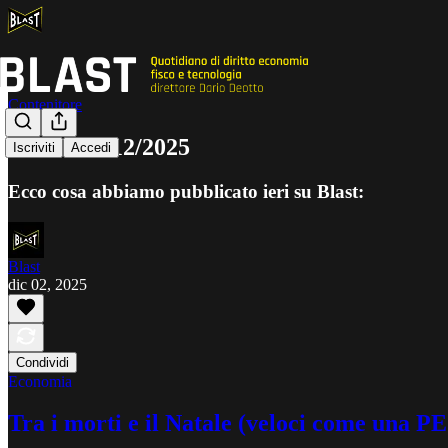
Contenitore
BLAST 2/12/2025
Iscriviti
Accedi
Ecco cosa abbiamo pubblicato ieri su Blast:
Blast
dic 02, 2025
Condividi
Economia
Tra i morti e il Natale (veloci come una P