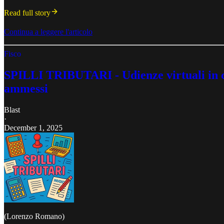
Read full story
Continua a leggere l'articolo
Fisco
SPILLI TRIBUTARI - Udienze virtuali in cla
ammessi
Blast
·
December 1, 2025
(Lorenzo Romano)