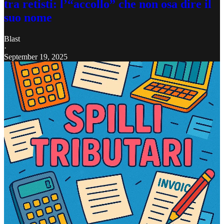
tra retisti: l’“accollo” che non osa dire il
suo nome
Blast
·
September 19, 2025