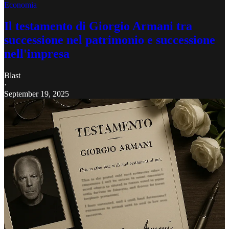
Economia
Il testamento di Giorgio Armani tra
successione nel patrimonio e successione
nell'impresa
Blast
·
September 19, 2025