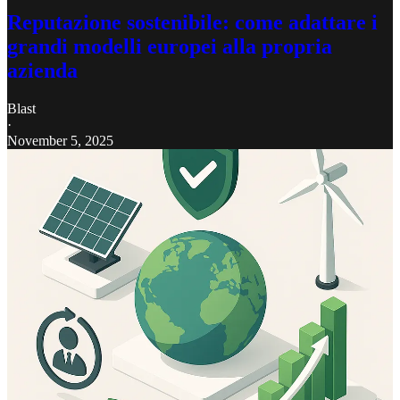
Reputazione sostenibile: come adattare i
grandi modelli europei alla propria
azienda
Blast
·
November 5, 2025