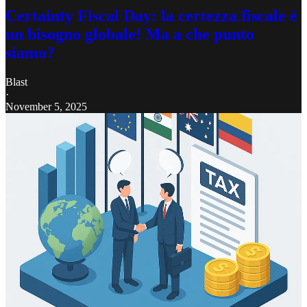
Certainty Fiscal Day: la certezza fiscale è
un bisogno globale! Ma a che punto
siamo?
Blast
·
November 5, 2025