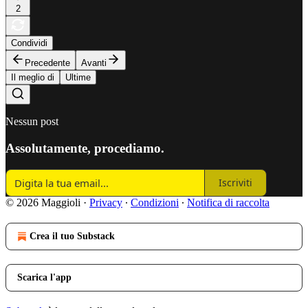
2
Condividi
Precedente
Avanti
Il meglio di
Ultime
Nessun post
Assolutamente, procediamo.
Iscriviti
© 2026 Maggioli
·
Privacy
∙
Condizioni
∙
Notifica di raccolta
Crea il tuo Substack
Scarica l'app