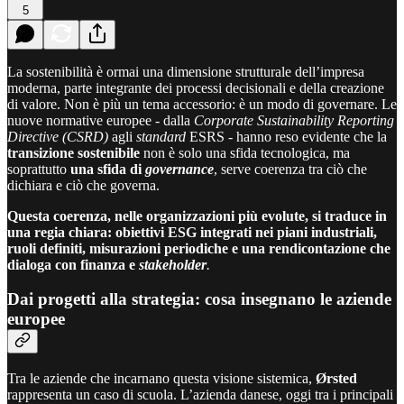
5
La sostenibilità è ormai una dimensione strutturale dell’impresa
moderna, parte integrante dei processi decisionali e della creazione
di valore. Non è più un tema accessorio: è un modo di governare. Le
nuove normative europee - dalla
Corporate Sustainability Reporting
Directive (CSRD)
agli
standard
ESRS - hanno reso evidente che la
transizione sostenibile
non è solo una sfida tecnologica, ma
soprattutto
una sfida di
governance
, serve coerenza tra ciò che
dichiara e ciò che governa.
Questa coerenza, nelle organizzazioni più evolute, si traduce in
una regia chiara: obiettivi ESG integrati nei piani industriali,
ruoli definiti, misurazioni periodiche e una rendicontazione che
dialoga con finanza e
stakeholder
.
Dai progetti alla strategia: cosa insegnano le aziende
europee
Tra le aziende che incarnano questa visione sistemica,
Ørsted
rappresenta un caso di scuola. L’azienda danese, oggi tra i principali