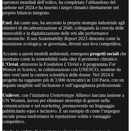
operatori mondiali dell’eolico, ha completato l’abbandono del
carbone nel 2024 e ha inserito i
target
climatici direttamente nel
proprio bilancio integrato.
Enel
, dal canto suo, ha ancorato la propria strategia industriale agli
obiettivi di decarbonizzazione al 2040, collegando la crescita delle
rinnovabili e la digitalizzazione delle reti alle performance
economiche. Il suo
Sustainability Report
2023 dimostra come la
transizione ecologica, se governata, diventi una leva competitiva.
Accanto a questi modelli ambientali, emergono
progetti sociali
che
mostrano come la sostenibilità vada oltre il perimetro climatico.
L’Oréal
, attraverso la
Fondation L’Oréal
e il programma
For
Women in Science
, in collaborazione con UNESCO, sostiene da
oltre vent’anni la carriera scientifica delle donne. Nel 2024 il
progetto ha raggiunto più di 3.900 ricercatrici in 110 Paesi, con un
impatto tangibile sull’inclusione e sull’uguaglianza professionale.
Unilever
, con l’iniziativa
Unstereotype Alliance
lanciata insieme a
UN Women, lavora per eliminare stereotipi di genere nella
comunicazione e nel
marketing,
promuovendo un linguaggio
pubblicitario equo e inclusivo. È un esempio di come l’impegno
sociale possa trasformarsi in reputazione solida e vantaggio
competitivo.