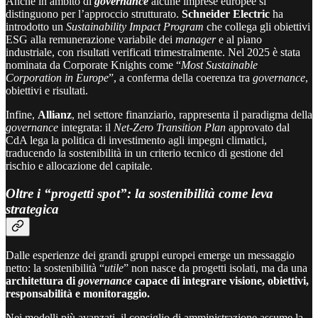
Anche in ambito di
governance
alcune imprese europee si
distinguono per l’approccio strutturato.
Schneider Electric
ha
introdotto un
Sustainability Impact Program
che collega gli obiettivi
ESG alla remunerazione variabile dei
manager
e al piano
industriale, con risultati verificati trimestralmente. Nel 2025 è stata
nominata da Corporate Knights come “
Most Sustainable
Corporation in Europe
”, a conferma della coerenza tra
governance
,
obiettivi e risultati.
Infine,
Allianz
, nel settore finanziario, rappresenta il paradigma della
governance
integrata: il
Net-Zero Transition Plan
approvato dal
CdA lega la politica di investimento agli impegni climatici,
traducendo la sostenibilità in un criterio tecnico di gestione del
rischio e allocazione del capitale.
Oltre i “progetti spot”: la sostenibilità come leva
strategica
Dalle esperienze dei grandi gruppi europei emerge un messaggio
netto: la sostenibilità “
utile
” non nasce da progetti isolati, ma da una
architettura di
governance
capace di integrare visione, obiettivi,
responsabilità e monitoraggio.
Nei modelli più avanzati, il consiglio di amministrazione assume la