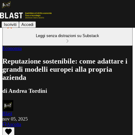
Iscriviti
Accedi
Leggi senza distrazioni su Substack
Economia
Reputazione sostenibile: come adattare i
grandi modelli europei alla propria
azienda
di Andrea Tordini
Blast
nov 05, 2025
Ascolta