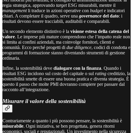
regia strategica, approvando
target
ESG misurabili, mentre il
management
li traduce in azioni operative con
budget
e indicatori
chiari. A completare il quadro, serve una
governance
del dato
: i
risultati devono essere tracciabili, auditabili e comparabili.
Un secondo elemento distintivo è la
visione estesa della catena del
valore
. Le imprese più mature comprendono che l’impatto reale non
si limita ai confini aziendali, ma coinvolge fornitori, clienti e
comunità. Ecco perché progetti di
due diligence
, codici di condotta e
programmi di formazione stanno diventando strumenti di gestione
ordinaria.
Infine, la sostenibilità deve
dialogare con la finanza
. Quando i
risultati ESG incidono sul costo del capitale o sul
rating
creditizio, la
sostenibilità smette di essere una buona pratica e diventa strategia. È
questo il passo che molte PMI dovranno compiere per passare dal
racconto all’integrazione.
Misurare il valore della sostenibilità
Contrariamente a quanto i più possono pensare, la sostenibilità è
misurabile
. Ogni iniziativa, se ben progettata, genera ritorni
economici, sociali e reputazionali. Un investimento nella sicurezza