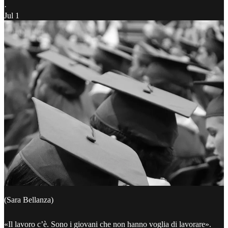
·
Jul 1
(Sara Bellanza)
«Il lavoro c’è. Sono i giovani che non hanno voglia di lavorare».