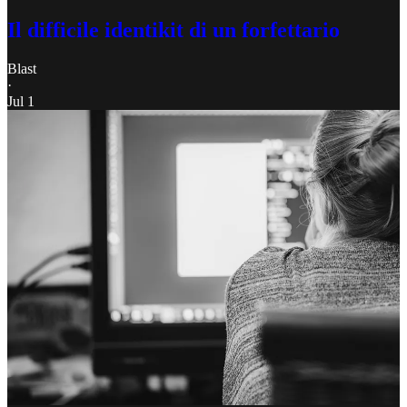
Il difficile identikit di un forfettario
Blast
·
Jul 1