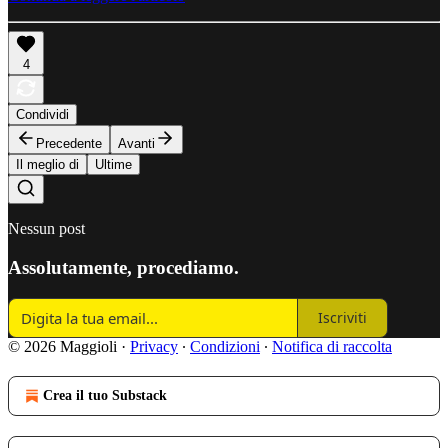
4
Condividi
Precedente
Avanti
Il meglio di
Ultime
Nessun post
Assolutamente, procediamo.
Iscriviti
© 2026 Maggioli
·
Privacy
∙
Condizioni
∙
Notifica di raccolta
Crea il tuo Substack