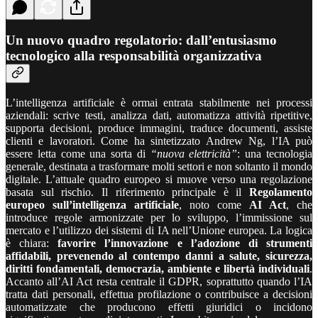
Un nuovo quadro regolatorio: dall’entusiasmo
tecnologico alla responsabilità organizzativa
L’intelligenza artificiale è ormai entrata stabilmente nei processi
aziendali: scrive testi, analizza dati, automatizza attività ripetitive,
supporta decisioni, produce immagini, traduce documenti, assiste
clienti e lavoratori. Come ha sintetizzato Andrew Ng, l’IA può
essere letta come una sorta di
“nuova elettricità”
: una tecnologia
generale, destinata a trasformare molti settori e non soltanto il mondo
digitale. L’attuale quadro europeo si muove verso una regolazione
basata sul rischio. Il riferimento principale è il
Regolamento
europeo sull’intelligenza artificiale
, noto come
AI Act
, che
introduce regole armonizzate per lo sviluppo, l’immissione sul
mercato e l’utilizzo dei sistemi di IA nell’Unione europea. La logica
è chiara:
favorire l’innovazione e l’adozione di strumenti
affidabili, prevenendo al contempo danni a salute, sicurezza,
diritti fondamentali, democrazia, ambiente e libertà individuali
.
Accanto all’AI Act resta centrale il GDPR, soprattutto quando l’IA
tratta dati personali, effettua profilazione o contribuisce a decisioni
automatizzate che producono effetti giuridici o incidono