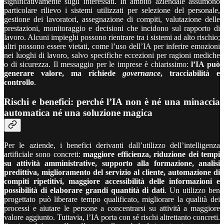
significativamente sugli interessati. In ambito aziendale assumono
particolare rilievo i sistemi utilizzati per selezione del personale,
gestione dei lavoratori, assegnazione di compiti, valutazione delle
prestazioni, monitoraggio e decisioni che incidono sul rapporto di
lavoro. Alcuni impieghi possono rientrare tra i sistemi ad alto rischio;
altri possono essere vietati, come l’uso dell’IA per inferire emozioni
nei luoghi di lavoro, salvo specifiche eccezioni per ragioni mediche
o di sicurezza. Il messaggio per le imprese è chiarissimo:
l’IA può
generare valore, ma richiede
governance
, tracciabilità e
controllo
.
Rischi e benefici: perché l’IA non è né una minaccia
automatica né una soluzione magica
Per le aziende, i benefici derivanti dall’utilizzo dell’intelligenza
artificiale sono concreti:
maggiore efficienza, riduzione dei tempi
su attività amministrative, supporto alla formazione, analisi
predittiva, miglioramento del servizio al cliente, automazione di
compiti ripetitivi, maggiore accessibilità delle informazioni e
possibilità di elaborare grandi quantità di dati
. Un utilizzo ben
progettato può liberare tempo qualificato, migliorare la qualità dei
processi e aiutare le persone a concentrarsi su attività a maggiore
valore aggiunto. Tuttavia, l’IA porta con sé rischi altrettanto concreti.