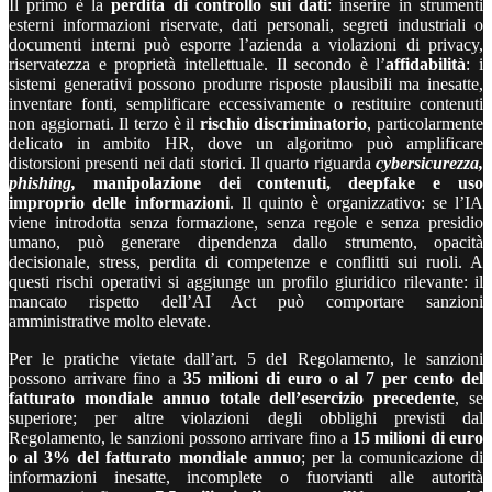
Il primo è la
perdita di controllo sui dati
: inserire in strumenti
esterni informazioni riservate, dati personali, segreti industriali o
documenti interni può esporre l’azienda a violazioni di privacy,
riservatezza e proprietà intellettuale. Il secondo è l’
affidabilità
: i
sistemi generativi possono produrre risposte plausibili ma inesatte,
inventare fonti, semplificare eccessivamente o restituire contenuti
non aggiornati. Il terzo è il
rischio discriminatorio
, particolarmente
delicato in ambito HR, dove un algoritmo può amplificare
distorsioni presenti nei dati storici. Il quarto riguarda
cybersicurezza,
phishing,
manipolazione dei contenuti, deepfake e uso
improprio delle informazioni
. Il quinto è organizzativo: se l’IA
viene introdotta senza formazione, senza regole e senza presidio
umano, può generare dipendenza dallo strumento, opacità
decisionale, stress, perdita di competenze e conflitti sui ruoli. A
questi rischi operativi si aggiunge un profilo giuridico rilevante: il
mancato rispetto dell’AI Act può comportare sanzioni
amministrative molto elevate.
Per le pratiche vietate dall’art. 5 del Regolamento, le sanzioni
possono arrivare fino a
35 milioni di euro o al 7 per cento del
fatturato mondiale annuo totale dell’esercizio precedente
, se
superiore; per altre violazioni degli obblighi previsti dal
Regolamento, le sanzioni possono arrivare fino a
15 milioni di euro
o al 3% del fatturato mondiale annuo
; per la comunicazione di
informazioni inesatte, incomplete o fuorvianti alle autorità