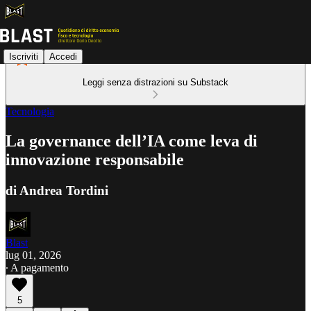
Iscriviti
Accedi
Leggi senza distrazioni su Substack
Tecnologia
La governance dell’IA come leva di
innovazione responsabile
di Andrea Tordini
Blast
lug 01, 2026
∙ A pagamento
5