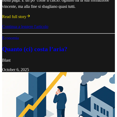
busta paga. È un po’ come il calcio: ognuno ha la sua formazione
vincente, ma alla fine si sbagliano quasi tutti.
Read full story
Continua a leggere l'articolo
Economia
Quanto (ci) costa l’aria?
Blast
·
October 6, 2025