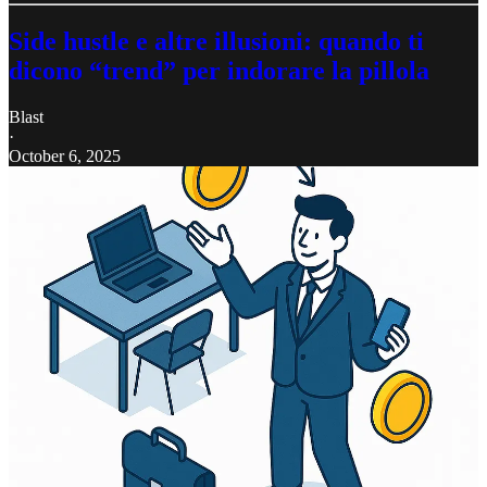
Side hustle e altre illusioni: quando ti
dicono “trend” per indorare la pillola
Blast
·
October 6, 2025