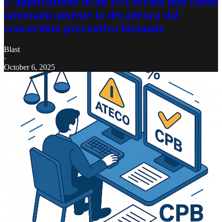
L’applicazione di un ISA errato non causa
automaticamente la decadenza dal
concordato preventivo biennale
Blast
·
October 6, 2025