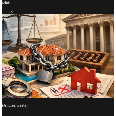
Blast
·
Jan 28
(Andrea Gaeta)