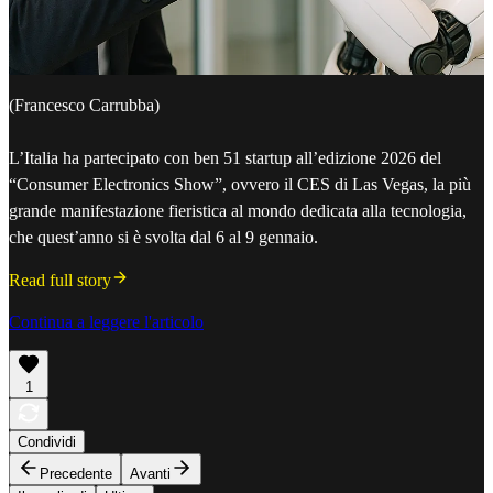
(Francesco Carrubba)
L’Italia ha partecipato con ben 51 startup all’edizione 2026 del
“Consumer Electronics Show”, ovvero il CES di Las Vegas, la più
grande manifestazione fieristica al mondo dedicata alla tecnologia,
che quest’anno si è svolta dal 6 al 9 gennaio.
Read full story
Continua a leggere l'articolo
1
Condividi
Precedente
Avanti