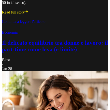
50 in tal senso).
Read full story
Continua a leggere l'articolo
Economia
Il delicato equilibrio tra donne e lavoro: il
part-time come leva (e limite)
Blast
·
Jan 28