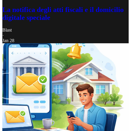
La notifica degli atti fiscali e il domicilio
digitale speciale
Blast
·
Jan 28