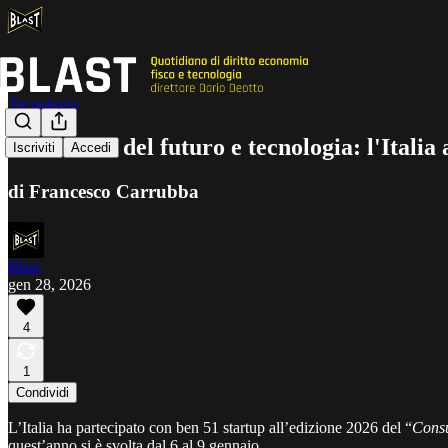
Tecnologia
Tra lavoro del futuro e tecnologia: l'Italia
Iscriviti
Accedi
di Francesco Carrubba
Blast
gen 28, 2026
4
1
Condividi
L’Italia ha partecipato con ben 51 startup all’edizione 2026 del “
Consu
quest’anno si è svolta dal 6 al 9 gennaio.