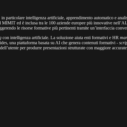
n particolare intelligenza artificiale, apprendimento automatico e analis
al MIMIT ed è inclusa tra le 100 aziende europee più innovative nell’AI
gerendo le risorse formative più pertinenti tramite un’interfaccia conver
g
con intelligenza artificiale. La soluzione aiuta enti formativi e HR
man
ides, una piattaforma basata su AI che genera contenuti formativi
- scri
i dell’utente per produrre presentazioni strutturate con maggiore accurat