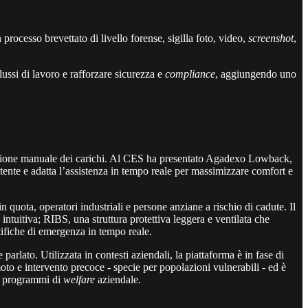
n processo brevettato di livello forense, sigilla foto, video,
screenshot
,
flussi di lavoro e rafforzare sicurezza e
compliance
, aggiungendo uno
ntazione manuale dei carichi. Al CES ha presentato Agadexo Lowback,
tente e adatta l’assistenza in tempo reale per massimizzare comfort e
n quota, operatori industriali e persone anziane a rischio di cadute. Il
intuitiva; RIBS, una struttura protettiva leggera e ventilata che
ifiche di emergenza in tempo reale.
e parlato. Utilizzata in contesti aziendali, la piattaforma è in fase di
to e intervento precoce - specie per popolazioni vulnerabili - ed è
o e programmi di
welfare
aziendale.