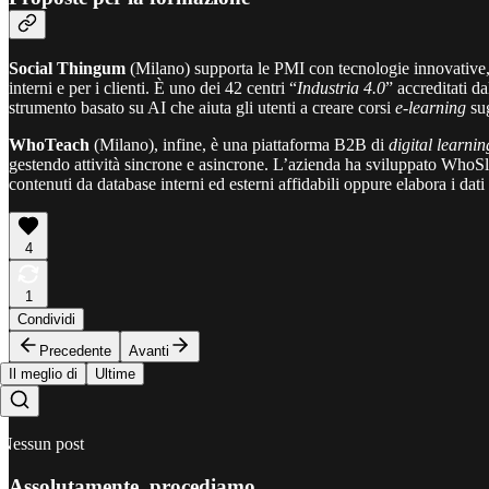
Social Thingum
(Milano) supporta le PMI con tecnologie innovative, i
interni e per i clienti. È uno dei 42 centri “
Industria 4.0
” accreditati d
strumento basato su AI che aiuta gli utenti a creare corsi
e-learning
sug
WhoTeach
(Milano), infine, è una piattaforma B2B di
digital learnin
gestendo attività sincrone e asincrone. L’azienda ha sviluppato WhoSl
contenuti da database interni ed esterni affidabili oppure elabora i dat
4
1
Condividi
Precedente
Avanti
Il meglio di
Ultime
Nessun post
Assolutamente, procediamo.