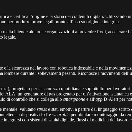
ica e certifica l’origine e la storia dei contenuti digitali. Utilizzando u
e per produrre prove legali pronte all’uso su origine e integrità.
a realtà intende aiutare le organizzazioni a prevenire frodi, accelerare i 
to legale.
lute e la sicurezza nel lavoro con robotica indossabile e nella movime
na lombare durante i sollevamenti pesanti. Riconosce i movimenti dell’u
nza), progettato per la sicurezza quotidiana e soprattutto per lavoratori i
ie: ALA, un generatore di gas progettato per un’attivazione istantanea e 
lo di controllo che si collega allo
smartphone
e all’
app
D-Alert per not
re mentale: valutano
stress
e stati emotivi a partire dal linguaggio scritto 
nnettersi a dispositivi IoT e
wearable
per abilitare monitoraggio da remo
 e integrarsi con sistemi di sanità digitale, flussi di medicina del lavor