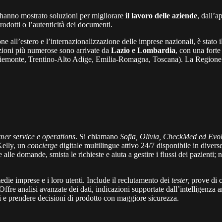
 hanno mostrato soluzioni per migliorare
il lavoro delle aziende
, dall’a
 prodotti o l’autenticità dei documenti.
e all’estero e l’internazionalizzazione delle imprese nazionali, è stato 
azioni più numerose sono arrivate da
Lazio e Lombardia
, con una forte
(Piemonte, Trentino-Alto Adige, Emilia-Romagna, Toscana). La Regione 
mer service e operations
. Si chiamano
Sofia, Olivia, CheckMed ed Evo
Kelly, un
concierge
digitale multilingue attivo 24/7 disponibile in diver
le domande, smista le richieste e aiuta a gestire i flussi dei pazienti; nel
medie imprese e i loro utenti. Include il reclutamento dei
tester,
prove di c
ffre analisi avanzate dei dati, indicazioni supportate dall’intelligenza ar
ti e prendere decisioni di prodotto con maggiore sicurezza.