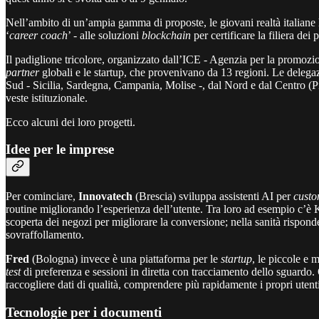
Nell’ambito di un’ampia gamma di proposte, le giovani realtà italiane
‘
career coach
’ - alle soluzioni
blockchain
per certificare la filiera dei
Il padiglione tricolore, organizzato dall’ICE - Agenzia per la promozion
partner
globali e le startup, che provenivano da 13 regioni. Le deleg
Sud - Sicilia, Sardegna, Campania, Molise -, dal Nord e dal Centro 
veste istituzionale.
Ecco alcuni dei loro progetti.
Idee per le imprese
Per cominciare,
Innovatech
(Brescia) sviluppa assistenti AI per
custo
routine migliorando l’esperienza dell’utente. Tra loro ad esempio c’è 
scoperta dei negozi per migliorare la conversione; nella sanità risponde al
sovraffollamento.
Fred
(Bologna) invece è una piattaforma per le
startup
, le piccole e 
test
di preferenza e sessioni in diretta con tracciamento dello sguardo. O
raccogliere dati di qualità, comprendere più rapidamente i propri uten
Tecnologie per i documenti