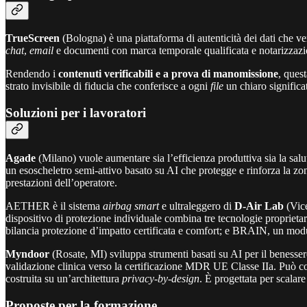
TrueScreen
(Bologna) è una piattaforma di autenticità dei dati che verif
chat
,
email
e documenti con marca temporale qualificata e notarizzazion
Rendendo i
contenuti verificabili e a prova di manomissione
, quest
strato invisibile di fiducia che conferisce a ogni
file
un chiaro significa
Soluzioni per i lavoratori
Agade
(Milano) vuole aumentare sia l’efficienza produttiva sia la sa
un esoscheletro semi-attivo basato su AI che protegge e rinforza la zo
prestazioni dell’operatore.
AETHER è il sistema
airbag smart
e ultraleggero di
D-Air Lab
(Vice
dispositivo di protezione individuale combina tre tecnologie proprietar
bilancia protezione d’impatto certificata e comfort; e BRAIN, un modu
Myndoor
(Rosate, MI) sviluppa strumenti basati su AI per il benesse
validazione clinica verso la certificazione MDR UE Classe IIa. Può co
costruita su un’architettura
privacy-by-design
. È progettata per scalare
Proposte per la formazione