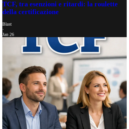
TCF, tra esenzioni e ritardi: la roulette
della certificazione
Blast
·
Jan 26