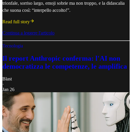
trionfale, sorriso largo, emoji sobrie ma non troppo, e la didascalia
che suona così: “interpello accolto!”.
Read full story
Continua a leggere l'articolo
Tecnologia
Il report Anthropic conferma: l'AI non
democratizza le competenze, le amplifica
Blast
·
Jan 26