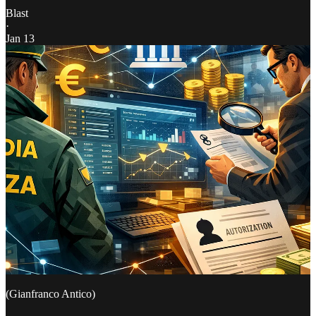
Blast
·
Jan 13
(Gianfranco Antico)