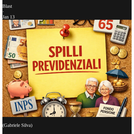
Blast
·
Jan 13
(Gabriele Silva)