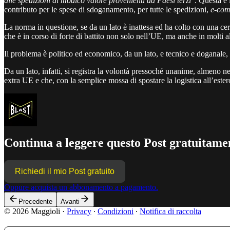
alle spedizioni di modico valore provenienti da Paesi terzi
”. Questa è 
contributo per le spese di sdoganamento, per tutte le spedizioni,
e-co
La norma in questione, se da un lato è inattesa ed ha colto con una cer
che è in corso di forte di battito non solo nell’UE, ma anche in molti al
Il problema è politico ed economico, da un lato, e tecnico e doganale, d
Da un lato, infatti, si registra la volontà pressoché unanime, almeno n
extra UE e che, con la semplice mossa di spostare la logistica all’ester
Continua a leggere questo Post gratuitamen
Richiedi il mio Post gratuito
Oppure acquista un abbonamento a pagamento.
Precedente
Avanti
© 2026 Maggioli
·
Privacy
∙
Condizioni
∙
Notifica di raccolta