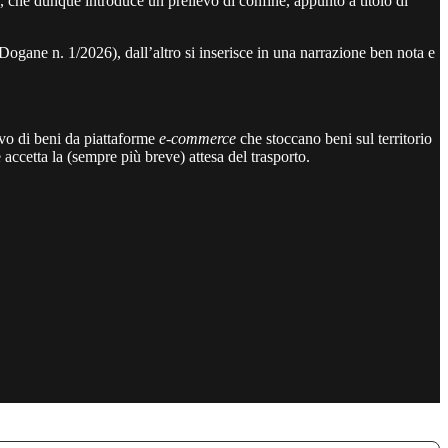
, che dunque introduce un prelievo di confine, appunto a titolo di
e Dogane n. 1/2026), dall’altro si inserisce in una narrazione ben nota e
ivo di beni da piattaforme
e-commerce
che stoccano beni sul territorio
accetta la (sempre più breve) attesa del trasporto.