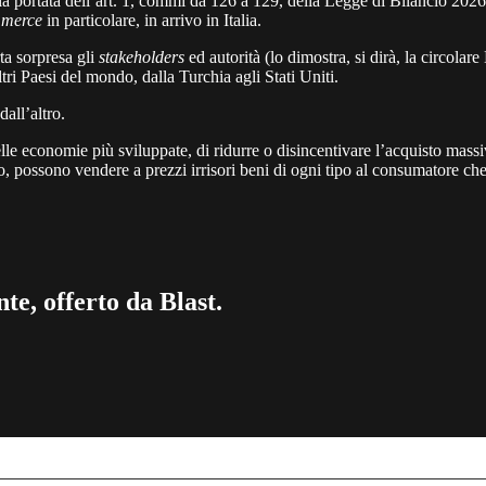
la portata dell’art. 1, commi da 126 a 129, della Legge di Bilancio 2026
mmerce
in particolare, in arrivo in Italia.
ta sorpresa gli
stakeholders
ed autorità (lo dimostra, si dirà, la circolar
tri Paesi del mondo, dalla Turchia agli Stati Uniti.
all’altro.
elle economie più sviluppate, di ridurre o disincentivare l’acquisto mass
o, possono vendere a prezzi irrisori beni di ogni tipo al consumatore che 
te, offerto da Blast.