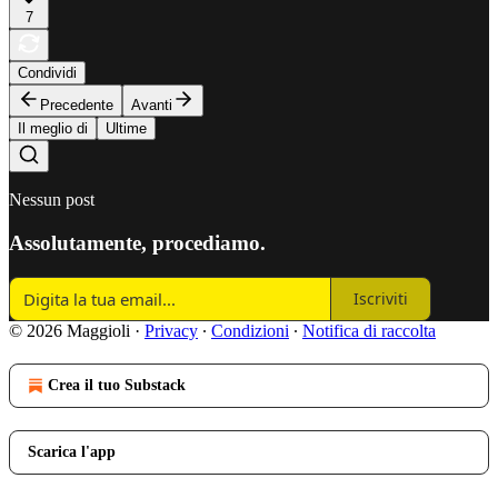
7
Condividi
Precedente
Avanti
Il meglio di
Ultime
Nessun post
Assolutamente, procediamo.
Iscriviti
© 2026 Maggioli
·
Privacy
∙
Condizioni
∙
Notifica di raccolta
Crea il tuo Substack
Scarica l'app