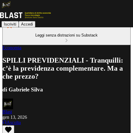
Iscriviti
Accedi
Leggi senza distrazioni su Substack
Economia
SPILLI PREVIDENZIALI - Tranquilli:
c’è la previdenza complementare. Ma a
che prezzo?
di Gabriele Silva
Blast
gen 13, 2026
Ascolta