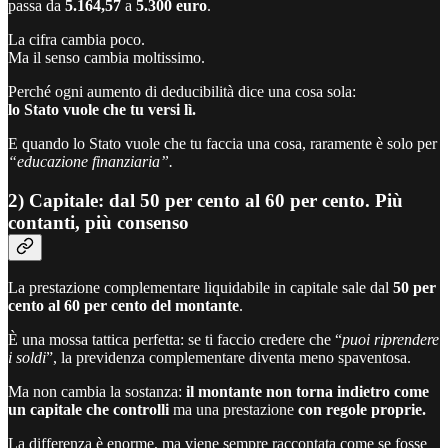
passa da
5.164,57
a
5.300 euro
.
La cifra cambia poco.
Ma il senso cambia moltissimo.
Perché ogni aumento di deducibilità dice una cosa sola:
lo Stato vuole che tu versi lì.
E quando lo Stato vuole che tu faccia una cosa, raramente è solo per
“educazione finanziaria”.
2) Capitale: dal 50 per cento al 60 per cento. Più
contanti, più consenso
La prestazione complementare liquidabile in capitale sale dal
50 per
cento al 60 per cento del montante
.
È una mossa tattica perfetta: se ti faccio credere che “
puoi riprendere
i soldi
”, la previdenza complementare diventa meno spaventosa.
Ma non cambia la sostanza:
il montante non torna indietro come
un capitale che controlli
ma una prestazione
con regole proprie.
La differenza è enorme, ma viene sempre raccontata come se fosse