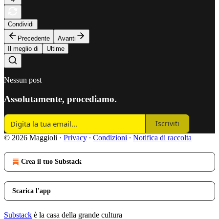
Condividi
Precedente
Avanti
Il meglio di
Ultime
Nessun post
Assolutamente, procediamo.
Iscriviti
© 2026 Maggioli
·
Privacy
∙
Condizioni
∙
Notifica di raccolta
Crea il tuo Substack
Scarica l'app
Substack
è la casa della grande cultura