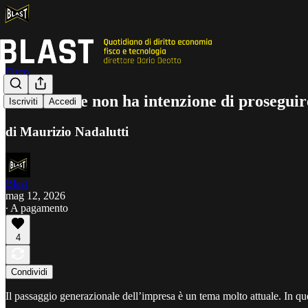
Fisco
E se l’erede non ha intenzione di proseguir
Iscriviti
Accedi
di Maurizio Nadalutti
Blast
mag 12, 2026
∙ A pagamento
4
Condividi
Il passaggio generazionale dell’impresa è un tema molto attuale. In ques