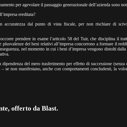
dinamento per agevolare il passaggio generazionale dell’azienda sono not
ll’impresa ereditata?
 con accuratezza dal punto di vista fiscale, per non rischiare di sc
occorre prendere in esame l’articolo 58 del Tuir, che disciplina il trat
le plusvalenze dei beni relativi all’impresa concorrono a formare il red
conseguenza, nel momento in cui i beni d’impresa vengono distolti dalla 
ativa.
in dipendenza del mero trasferimento per effetto di successione (senza c
di – se non manifestano, anche con comportamenti concludenti, la volont
te, offerto da Blast.