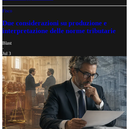
Fisco
Due considerazioni su produzione e
interpretazione delle norme tributarie
Blast
·
Jul 3