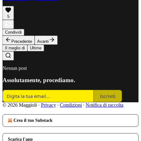
5
Condividi
Precedente
Avanti
Il meglio di
Ultime
Nessun post
Assolutamente, procediamo.
Iscriviti
© 2026 Maggioli
·
Privacy
∙
Condizioni
∙
Notifica di raccolta
Crea il tuo Substack
Scarica l'app