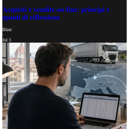
Acquisti e vendite on-line: principi e
spunti di riflessione
Blast
·
Jul 3