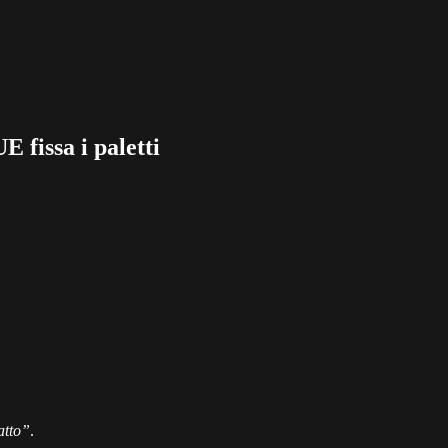
 fissa i paletti
fatto”
.