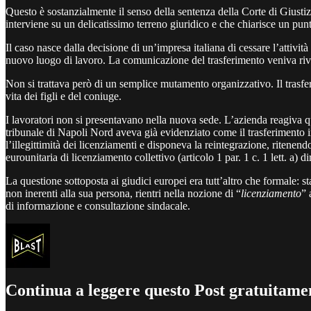
Questo è sostanzialmente il senso della sentenza della Corte di Giusti
interviene su un delicatissimo terreno giuridico e che chiarisce un punt
Il caso nasce dalla decisione di un’impresa italiana di cessare l’attivi
nuovo luogo di lavoro. La comunicazione del trasferimento veniva rivolt
Non si trattava però di un semplice mutamento organizzativo. Il trasfer
vita dei figli e del coniuge.
I lavoratori non si presentavano nella nuova sede. L’azienda reagiva q
tribunale di Napoli Nord aveva già evidenziato come il trasferimento inc
l’illegittimità dei licenziamenti e disponeva la reintegrazione, ritenen
eurounitaria di licenziamento collettivo (articolo 1 par. 1 c. 1 lett. a) d
La questione sottoposta ai giudici europei era tutt’altro che formale: st
non inerenti alla sua persona, rientri nella nozione di “
licenziamento
” 
di informazione e consultazione sindacale.
Continua a leggere questo Post gratuitamen