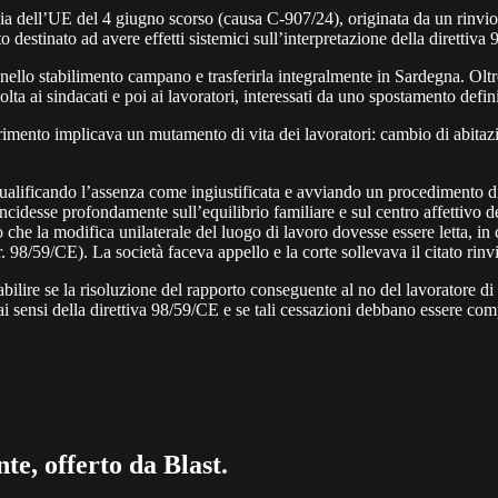
zia dell’UE del 4 giugno scorso (causa C-907/24), originata da un rinvi
o destinato ad avere effetti sistemici sull’interpretazione della direttiv
tà nello stabilimento campano e trasferirla integralmente in Sardegna. Olt
a ai sindacati e poi ai lavoratori, interessati da uno spostamento defini
imento implicava un mutamento di vita dei lavoratori: cambio di abitazion
ualificando l’assenza come ingiustificata e avviando un procedimento dis
idesse profondamente sull’equilibrio familiare e sul centro affettivo dei
do che la modifica unilaterale del luogo di lavoro dovesse essere letta, i
ir. 98/59/CE). La società faceva appello e la corte sollevava il citato rinv
abilire se la risoluzione del rapporto conseguente al no del lavoratore di
ai sensi della direttiva 98/59/CE e se tali cessazioni debbano essere com
te, offerto da Blast.