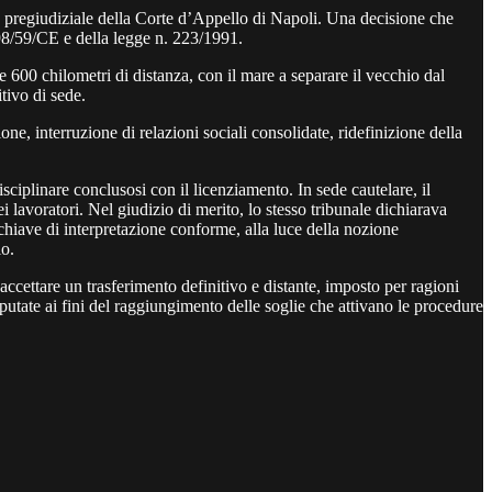
o pregiudiziale della Corte d’Appello di Napoli. Una decisione che
a 98/59/CE e della legge n. 223/1991.
re 600 chilometri di distanza, con il mare a separare il vecchio dal
tivo di sede.
e, interruzione di relazioni sociali consolidate, ridefinizione della
ciplinare conclusosi con il licenziamento. In sede cautelare, il
 lavoratori. Nel giudizio di merito, lo stesso tribunale dichiarava
n chiave di interpretazione conforme, alla luce della nozione
io.
 accettare un trasferimento definitivo e distante, imposto per ragioni
putate ai fini del raggiungimento delle soglie che attivano le procedure