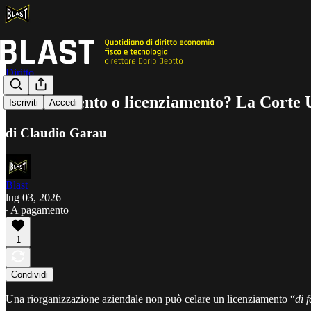
Diritto
Trasferimento o licenziamento? La Corte UE
Iscriviti
Accedi
di Claudio Garau
Blast
lug 03, 2026
∙ A pagamento
1
Condividi
Una riorganizzazione aziendale non può celare un licenziamento “
di 