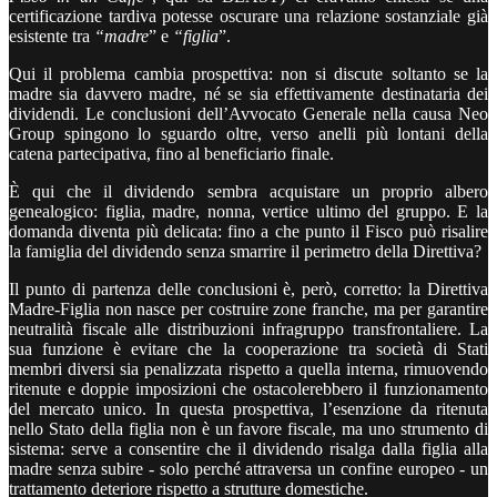
certificazione tardiva potesse oscurare una relazione sostanziale già
esistente tra
“madre
” e
“figlia
”.
Qui il problema cambia prospettiva: non si discute soltanto se la
madre sia davvero madre, né se sia effettivamente destinataria dei
dividendi. Le conclusioni dell’Avvocato Generale nella causa Neo
Group spingono lo sguardo oltre, verso anelli più lontani della
catena partecipativa, fino al beneficiario finale.
È qui che il dividendo sembra acquistare un proprio albero
genealogico: figlia, madre, nonna, vertice ultimo del gruppo. E la
domanda diventa più delicata: fino a che punto il Fisco può risalire
la famiglia del dividendo senza smarrire il perimetro della Direttiva?
Il punto di partenza delle conclusioni è, però, corretto: la Direttiva
Madre-Figlia non nasce per costruire zone franche, ma per garantire
neutralità fiscale alle distribuzioni infragruppo transfrontaliere. La
sua funzione è evitare che la cooperazione tra società di Stati
membri diversi sia penalizzata rispetto a quella interna, rimuovendo
ritenute e doppie imposizioni che ostacolerebbero il funzionamento
del mercato unico. In questa prospettiva, l’esenzione da ritenuta
nello Stato della figlia non è un favore fiscale, ma uno strumento di
sistema: serve a consentire che il dividendo risalga dalla figlia alla
madre senza subire - solo perché attraversa un confine europeo - un
trattamento deteriore rispetto a strutture domestiche.