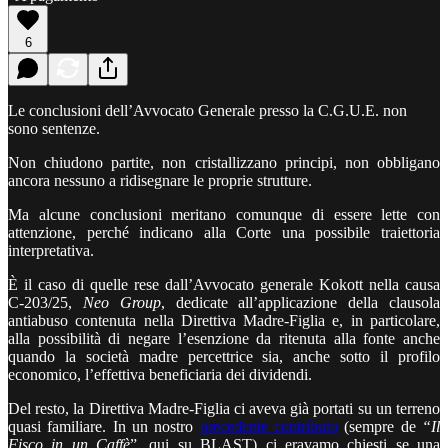
6
Le conclusioni dell’Avvocato Generale presso la C.G.U.E. non
sono sentenze.
Non chiudono partite, non cristallizzano principi, non obbligano
ancora nessuno a ridisegnare le proprie strutture.
Ma alcune conclusioni meritano comunque di essere lette con
attenzione, perché indicano alla Corte una possibile traiettoria
interpretativa.
È il caso di quelle rese dall’Avvocato generale Kokott nella causa
C‑203/25,
Neo Group
, dedicate all’applicazione della clausola
antiabuso contenuta nella Direttiva Madre-Figlia e, in particolare,
alla possibilità di negare l’esenzione da ritenuta alla fonte anche
quando la società madre percettrice sia, anche sotto il profilo
economico, l’effettiva beneficiaria dei dividendi.
Del resto, la Direttiva Madre-Figlia ci aveva già portati su un terreno
quasi familiare. In un nostro
precedente contributo
(sempre de
“Il
Fisco in un Caffè
”, qui su BLAST) ci eravamo chiesti se una