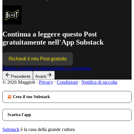
Continua a leggere questo Post
gratuitamente nell'App Substack
Richiedi il mio Post gratuito
Oppure acquista un abbonamento a pagamento.
Precedente
Avanti
© 2026 Maggioli
·
Privacy
∙
Condizioni
∙
Notifica di raccolta
Crea il tuo Substack
Scarica l'app
Substack
è la casa della grande cultura