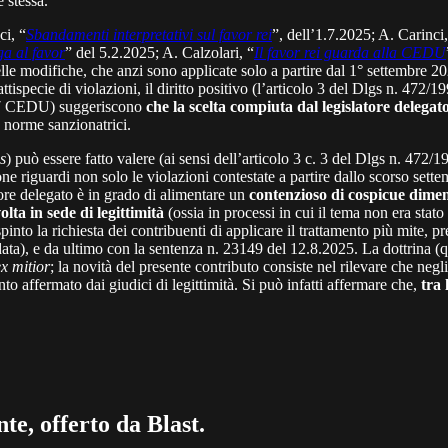
 stessa.
ci, “
Sbandamenti interpretativi sul favor rei
”, dell’1.7.2025; A. Carinci,
ga al favor
” del 5.2.2025; A. Calzolari, “
Il favor rei guarda alla CEDU
 delle modifiche, che anzi sono applicate solo a partire dal 1° settembre
tispecie di violazioni, il diritto positivo (l’articolo 3 del Dlgs n. 472/19
lo 7 CEDU) suggeriscono
che la scelta compiuta dal legislatore delegato
e norme sanzionatrici.
s
) può essere fatto valere (ai sensi dell’articolo 3 c. 3 del Dlgs n. 472/
one riguardi non solo le violazioni contestate a partire dallo scorso sett
tore delegato è in grado di alimentare un
contenzioso di cospicue dimen
lta in sede di legittimità
(ossia in processi in cui il tema non era stato
spinto la richiesta dei contribuenti di applicare il trattamento più mite
 data), e da ultimo con la sentenza n. 23149 del 12.8.2025. La dottrina 
ex mitior
; la novità del presente contributo consiste nel rilevare che negl
affermato dai giudici di legittimità. Si può infatti affermare che,
tra 
te, offerto da Blast.