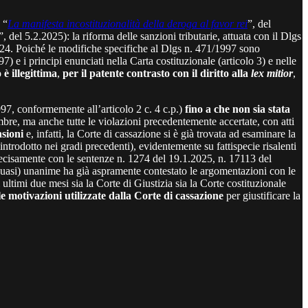
 “
La manifesta incostituzionalità della deroga al favor rei
”, del
”, del 5.2.2025): la riforma delle sanzioni tributarie, attuata con il Dlgs
 2024. Poiché le modifiche specifiche al Dlgs n. 471/1997 sono
97) e i principi enunciati nella Carta costituzionale (articolo 3) e nelle
 è illegittima
,
per il patente contrasto con il diritto alla
lex mitior
,
1997, conformemente all’articolo 2 c. 4 c.p.)
fino a che non sia stata
embre, ma anche tutte le violazioni precedentemente accertate, con atti
sioni
e, infatti, la Corte di cassazione si è già trovata ad esaminare la
 introdotto nei gradi precedenti), evidentemente su fattispecie risalenti
, precisamente con le sentenze n. 1274 del 19.1.2025, n. 17113 del
(quasi) unanime ha già aspramente contestato le argomentazioni con le
i ultimi due mesi sia la Corte di Giustizia sia la Corte costituzionale
le motivazioni utilizzate dalla Corte di cassazione
per giustificare la