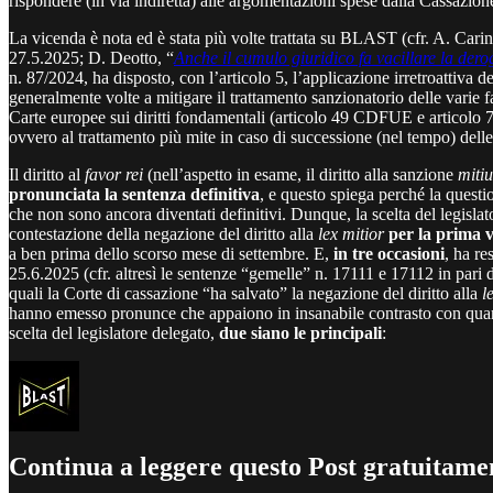
rispondere (in via indiretta) alle argomentazioni spese dalla Cassazione
La vicenda è nota ed è stata più volte trattata su BLAST (cfr. A. Carin
27.5.2025; D. Deotto, “
Anche il cumulo giuridico fa vacillare la dero
n. 87/2024, ha disposto, con l’articolo 5, l’applicazione irretroattiva
generalmente volte a mitigare il trattamento sanzionatorio delle varie fat
Carte europee sui diritti fondamentali (articolo 49 CDFUE e artico
ovvero al trattamento più mite in caso di successione (nel tempo) dell
Il diritto al
favor rei
(nell’aspetto in esame, il diritto alla sanzione
mitiu
pronunciata la sentenza definitiva
, e questo spiega perché la questi
che non sono ancora diventati definitivi. Dunque, la scelta del legisla
contestazione della negazione del diritto alla
lex mitior
per la prima vo
a ben prima dello scorso mese di settembre. E,
in tre occasioni
, ha re
25.6.2025 (cfr. altresì le sentenze “gemelle” n. 17111 e 17112 in pari
quali la Corte di cassazione “ha salvato” la negazione del diritto alla
l
hanno emesso pronunce che appaiono in insanabile contrasto con quanto 
scelta del legislatore delegato,
due siano le principali
:
Continua a leggere questo Post gratuitamen