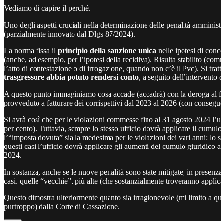
Vediamo di capire il perché.
Uno degli aspetti cruciali nella determinazione delle penalità amministr
(parzialmente innovato dal Dlgs 87/2024).
La norma fissa il
principio della sanzione unica
nelle ipotesi di con
(anche, ad esempio, per l’ipotesi della recidiva). Risulta stabilito (co
l’atto di contestazione o di irrogazione, quando non c’è il Pvc). Si trat
trasgressore abbia potuto rendersi conto
, a seguito dell’intervento
A questo punto immaginiamo cosa accade (accadrà) con la deroga al fa
provveduto a fatturare dei corrispettivi dal 2023 al 2026 (con conseguen
Si avrà così che per le violazioni commesse fino al 31 agosto 2024 l’uf
per cento). Tuttavia, sempre lo stesso ufficio dovrà applicare il cumul
l’“imposta dovuta” sia la medesima per le violazioni dei vari anni: l
questi casi l’ufficio dovrà applicare gli aumenti del cumulo giuridico a
2024.
In sostanza, anche se le nuove penalità sono state mitigate, in presenza
casi, quelle “vecchie”, più alte (che sostanzialmente troveranno appl
Questo dimostra ulteriormente quanto sia irragionevole (mi limito a que
purtroppo) dalla Corte di Cassazione.