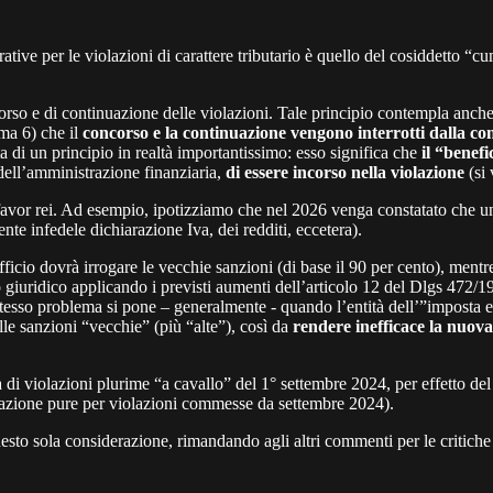
ative per le violazioni di carattere tributario è quello del cosiddetto “
corso e di continuazione delle violazioni. Tale principio contempla anch
mma 6) che il
concorso e la continuazione vengono interrotti dalla con
ta di un principio in realtà importantissimo: esso significa che
il “benefi
 dell’amministrazione finanziaria,
di essere incorso nella violazione
(si
vor rei. Ad esempio, ipotizziamo che nel 2026 venga constatato che un
te infedele dichiarazione Iva, dei redditi, eccetera).
ficio dovrà irrogare le vecchie sanzioni (di base il 90 per cento), mentr
o giuridico applicando i previsti aumenti dell’articolo 12 del Dlgs 472/
o stesso problema si pone – generalmente - quando l’entità dell’”imposta
lle sanzioni “vecchie” (più “alte”), così da
rendere inefficace la nuova 
 di violazioni plurime “a cavallo” del 1° settembre 2024, per effetto del
icazione pure per violazioni commesse da settembre 2024).
sto sola considerazione, rimandando agli altri commenti per le critiche 