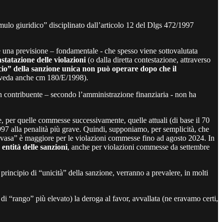
cumulo giuridico” disciplinato dall’articolo 12 del Dlgs 472/1997
e una previsione – fondamentale - che spesso viene sottovalutata
statazione delle violazioni
(o dalla diretta contestazione, attraverso
cio” della sanzione unica non può operare dopo che il
 veda anche cm 180/E/1998).
 contribuente – secondo l’amministrazione finanziaria - non ha
e, per quelle commesse successivamente, quelle attuali (di base il 70
1997 alla penalità più grave. Quindi, supponiamo, per semplicità, che
 evasa” è maggiore per le violazioni commesse fino ad agosto 2024. In
entità delle sanzioni
, anche per violazioni commesse da settembre
 principio di “unicità” della sanzione, verranno a prevalere, in molti
di “rango” più elevato) la deroga al favor, avvallata (ne eravamo certi,