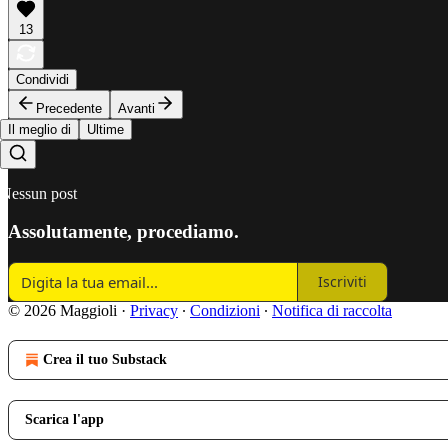
13
Condividi
Precedente
Avanti
Il meglio di
Ultime
Nessun post
Assolutamente, procediamo.
Iscriviti
© 2026 Maggioli
·
Privacy
∙
Condizioni
∙
Notifica di raccolta
Crea il tuo Substack
Scarica l'app