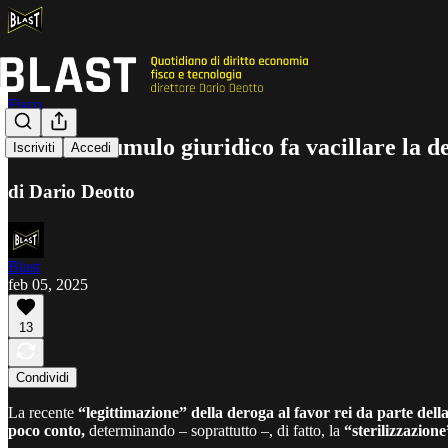
Fisco
Anche il cumulo giuridico fa vacillare la d
Iscriviti
Accedi
di Dario Deotto
Blast
feb 05, 2025
13
Condividi
La recente
“legittimazione” della deroga al favor rei da parte del
poco conto,
determinando – soprattutto –, di fatto, la
“sterilizzazion