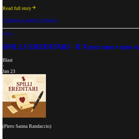
Read full story
Continua a leggere l'articolo
Fisco
SPILLI EREDITARI - Il Trust non è uno s
Blast
·
Jan 23
(Piero Sanna Randaccio)