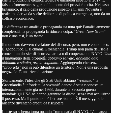
che la produzione elettrica tedesca è diminuita rispetto al 2017. È
falso o fortemente esagerato l’aumento dei prezzi che cita. Nel caso
britannico, il calo della produzione rispetto agli anni Novanta è
reale, ma deriva da scelte deliberate di politica energetica, non da un
collasso economico.
La differenza tra analisi e propaganda sta tutta qui: l’analisi ammette
complessità, la propaganda la riduce a colpa. “
Green New Scam
”
non è una tesi, è un
frame.
Il momento davvero rivelatore del discorso, però, non è economico.
È geopolitico. E si chiama Groenlandia. Trump non parla dell’isola
come di un dossier di sicurezza artica o di cooperazione NATO. Usa
il linguaggio della proprietà:
abbiamo salvato, abbiamo dato,
abbiamo restituito, ora la vogliamo
. Aggiungendo che senza
“proprietà”
non si può difendere un territorio. Non è una proposta
negoziale. È una rivendicazione.
Storicamente, l’idea che gli Stati Uniti abbiano “
restituito”
la
Groenlandia è infondata: la sovranità danese è stata riconosciuta
internazionalmente già nel 1933; durante la Seconda guerra
mondiale gli USA ne hanno garantito la difesa, senza mai acquisirne
il possesso. Ma il punto non è l’errore storico. È il messaggio: le
alleanze diventano crediti da riscuotere.
Lo stesso schema torna quando Trump parla di NATO. L’alleanza