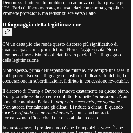
Demonizza l’intervento pubblico, ma autorizza centrali private per
l’IA. Parla di libero mercato, ma usa i dazi come arma geopolitica.
Promette protezione, ma redistribuisce verso l’alto.
Il linguaggio della legittimazione
C’è un dettaglio che rende questo discorso più significativo di
quanto appaia a una prima lettura. Non è l’aggressività. Non è
nemmeno l’uso disinvolto di dati falsi o parziali. È il linguaggio
della legittimazione.
Molto spesso, prima dell’espansione militare, c’è sempre una fase in
cui il potere riscrive il linguaggio: trasforma l’alleanza in debito, la
cooperazione in subordinazione, il diritto in concessione revocabile.
Il discorso di Trump a Davos si muove esattamente su questo piano.
Non promette esplicitamente conflitto. Promette “
protezione”.
Non
parla di conquista. Parla di
“proprietà necessaria per difendere”
.
Non attacca frontalmente gli alleati. Li riduce a clienti. E quando
dice “
se rifiutate, ce ne ricorderemo”
, non sta urlando: sta
normalizzando l’idea che il dissenso abbia un costo.
In questo senso, il problema non è che Trump alzi la voce. È che