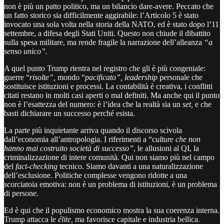
non è più un patto politico, ma un bilancio dare-avere. Peccato che
un fatto storico sia difficilmente aggirabile: l’Articolo 5 è stato
invocato una sola volta nella storia della NATO, ed è stato dopo l’11
settembre, a difesa degli Stati Uniti. Questo non chiude il dibattito
sulla spesa militare, ma rende fragile la narrazione dell’alleanza
“a
senso unico”.
A quel punto Trump rientra nel registro che gli è più congeniale:
guerre “
risolte”,
mondo “
pacificato”, leadership
personale che
sostituisce istituzioni e processi. La contabilità è creativa, i conflitti
citati restano in molti casi aperti o mal definiti. Ma anche qui il punto
non è l’esattezza del numero: è l’idea che la realtà sia un
set,
e che
basti dichiarare un successo perché esista.
La parte più inquietante arriva quando il discorso scivola
dall’economia all’antropologia. I riferimenti a “c
ulture che non
hanno mai costruito società di successo”
, le allusioni al QI, la
criminalizzazione di intere comunità. Qui non siamo più nel campo
del
fact-checking
tecnico. Siamo davanti a una naturalizzazione
dell’esclusione. Politiche complesse vengono ridotte a una
scorciatoia emotiva: non è un problema di istituzioni, è un problema
di persone.
Ed è qui che il populismo economico mostra la sua coerenza interna.
Trump attacca le
élite,
ma favorisce capitale e industria bellica.