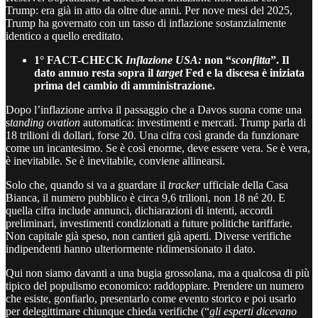
Trump: era già in atto da oltre due anni. Per nove mesi del 2025,
Trump ha governato con un tasso di inflazione sostanzialmente
identico a quello ereditato.
1° FACT-CHECK
Inflazione USA:
non “
sconfitta
”. Il
dato annuo resta sopra il
target
Fed e la discesa è iniziata
prima del cambio di amministrazione.
Dopo l’inflazione arriva il passaggio che a Davos suona come una
s
tanding ovation
automatica: investimenti e mercati. Trump parla di
18 trilioni di dollari, forse 20. Una cifra così grande da funzionare
come un incantesimo. Se è così enorme, deve essere vera. Se è vera,
è inevitabile. Se è inevitabile, conviene allinearsi.
Solo che, quando si va a guardare il
tracker
ufficiale della Casa
Bianca, il numero pubblico è circa 9,6 trilioni, non 18 né 20. E
quella cifra include annunci, dichiarazioni di intenti, accordi
preliminari, investimenti condizionati a future politiche tariffarie.
Non capitale già speso, non cantieri già aperti. Diverse verifiche
indipendenti hanno ulteriormente ridimensionato il dato.
Qui non siamo davanti a una bugia grossolana, ma a qualcosa di più
tipico del populismo economico: raddoppiare. Prendere un numero
che esiste, gonfiarlo, presentarlo come evento storico e poi usarlo
per delegittimare chiunque chieda verifiche (“
gli esperti dicevano