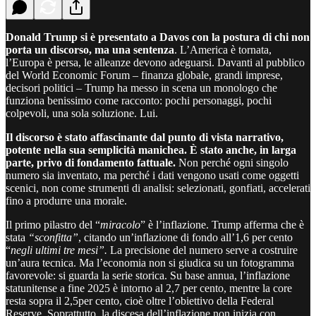
Donald Trump si è presentato a Davos con la postura di chi non
porta un discorso, ma una sentenza
. L’America è tornata,
l’Europa è persa, le alleanze devono adeguarsi. Davanti al pubblico
del World Economic Forum – finanza globale, grandi imprese,
decisori politici – Trump ha messo in scena un monologo che
funziona benissimo come racconto: pochi personaggi, pochi
colpevoli, una sola soluzione. Lui.
Il discorso è stato affascinante dal punto di vista narrativo,
potente nella sua semplicità manichea. È stato anche, in larga
parte, privo di fondamento fattuale.
Non perché ogni singolo
numero sia inventato, ma perché i dati vengono usati come oggetti
scenici, non come strumenti di analisi: selezionati, gonfiati, accelerati
fino a produrre una morale.
Il primo pilastro del “
miracolo
” è l’inflazione. Trump afferma che è
stata
“sconfitta”
, citando un’inflazione di fondo all’1,6 per cento
“
negli ultimi tre mesi”.
La precisione del numero serve a costruire
un’aura tecnica. Ma l’economia non si giudica su un fotogramma
favorevole: si guarda la serie storica. Su base annua, l’inflazione
statunitense a fine 2025 è intorno al 2,7 per cento, mentre la core
resta sopra il 2,5per cento, cioè oltre l’obiettivo della Federal
Reserve. Soprattutto, la discesa dell’inflazione non inizia con