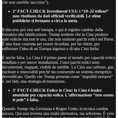
che non sarebbe successo
”).
2° FACT-CHECK
Investimenti USA:
i
“18–20 trilioni”
non risultano da dati ufficiali verificabili. Le stime
pubbliche si fermano a circa la metà.
Il discorso poi vira sull’energia, e qui il registro cambia: dalla
forzatura alla falsificazione. Trump sostiene che la Cina produce
pale eoliche ma non le usa, che non esistono parchi eolici nel Paese.
È una frase costruita per essere ricordata, per far ridere, per
rafforzare l’idea di un’Europa ingenua e di una Cina furba.
È anche falsa. La Cina è il primo paese al mondo per capacità eolica
installata e per nuove installazioni. I suoi parchi eolici sono
documentati, mappati, visibili da satellite. La Cina usa carbone, gas,
nucleare e rinnovabili perché sta costruendo un sistema energetico
diversificato. Quello che Trump presenta come “
stupidità europea
”
è, nei fatti, una strategia di transizione.
3° FACT-CHECK
Eolico in Cina:
la Cina è leader
mondiale per capacità eolica. L’affermazione
“non usano
le pale
” è falsa.
Quando Trump cita Germania e Regno Unito, la tecnica cambia
ancora. Qui non inventa una realtà alternativa, ma seleziona. È vero