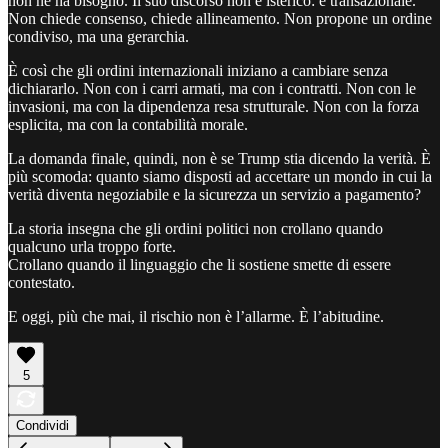
non ne ha bisogno. Il suo discorso non è isterico: è transazionale.
Non chiede consenso, chiede allineamento. Non propone un ordine
condiviso, ma una gerarchia.
È così che gli ordini internazionali iniziano a cambiare senza
dichiararlo. Non con i carri armati, ma con i contratti. Non con le
invasioni, ma con la dipendenza resa strutturale. Non con la forza
esplicita, ma con la contabilità morale.
La domanda finale, quindi, non è se Trump stia dicendo la verità. È
più scomoda: quanto siamo disposti ad accettare un mondo in cui la
verità diventa negoziabile e la sicurezza un servizio a pagamento?
La storia insegna che gli ordini politici non crollano quando
qualcuno urla troppo forte.
Crollano quando il linguaggio che li sostiene smette di essere
contestato.
E oggi, più che mai, il rischio non è l’allarme. È l’abitudine.
5
Condividi