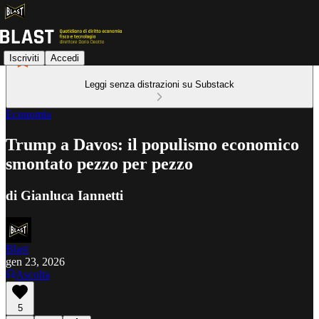
Iscriviti
Accedi
Leggi senza distrazioni su Substack
Economia
Trump a Davos: il populismo economico
smontato pezzo per pezzo
di Gianluca Iannetti
Blast
gen 23, 2026
Ascolta
5