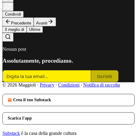
Condividi
Precedente
Avanti
Il meglio di
Ultime
Nessun post
Assolutamente, procediamo.
Iscriviti
© 2026 Maggioli
·
Privacy
∙
Condizioni
∙
Notifica di raccolta
Crea il tuo Substack
Scarica l'app
Substack
è la casa della grande cultura