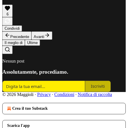
6
Condividi
Precedente
Avanti
Il meglio di
Ultime
Nessun post
Assolutamente, procediamo.
Iscriviti
© 2026 Maggioli
·
Privacy
∙
Condizioni
∙
Notifica di raccolta
Crea il tuo Substack
Scarica l'app