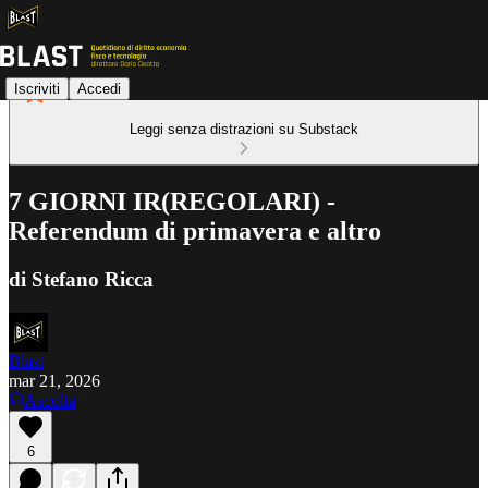
Iscriviti
Accedi
Leggi senza distrazioni su Substack
7 GIORNI IR(REGOLARI) -
Referendum di primavera e altro
di Stefano Ricca
Blast
mar 21, 2026
Ascolta
6