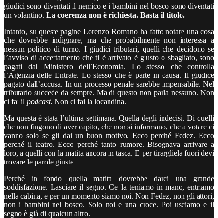
giudici sono diventati il nemico e i bambini nel bosco sono diventati
un volantino.
La coerenza non è richiesta. Basta il titolo.
Intanto, su queste pagine Lorenzo Romano ha fatto notare una cosa
che dovrebbe indignare, ma che probabilmente non interessa a
nessun politico di turno. I giudici tributari, quelli che decidono se
l’avviso di accertamento che ti è arrivato è giusto o sbagliato, sono
pagati dal Ministero dell’Economia. Lo stesso che controlla
l’Agenzia delle Entrate. Lo stesso che è parte in causa. Il giudice
pagato dall’accusa. In un processo penale sarebbe impensabile. Nel
tributario succede da sempre. Ma di questo non parla nessuno. Non
ci fai il
podcast.
Non ci fai la locandina.
Ma questa è stata l’ultima settimana. Quella degli indecisi. Di quelli
che non fingono di aver capito, che non si informano, che a votare ci
vanno solo se gli dai un buon motivo. Ecco perché Fedez. Ecco
perché il teatro. Ecco perché tanto rumore. Bisognava arrivare a
loro, a quelli con la matita ancora in tasca. E per tirargliela fuori devi
trovare le parole giuste.
Perché in fondo quella matita dovrebbe darci una grande
soddisfazione. Lasciare il segno. Ce la teniamo in mano, entriamo
nella cabina, e per un momento siamo noi. Non Fedez, non gli attori,
non i bambini nel bosco. Solo noi e una croce. Poi usciamo e il
segno è già di qualcun altro.