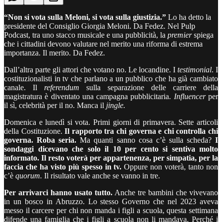
“Non si vota sulla Meloni, si vota sulla giustizia.”
Lo ha detto la
presidente del Consiglio Giorgia Meloni. Da Fedez. Nel Pulp
Podcast, tra uno stacco musicale e una pubblicità, la
premier
spiega
che i cittadini devono valutare nel merito una riforma di estrema
importanza. Il merito. Da Fedez.
Dall’altra parte gli attori che votano no. Le locandine. I
testimonial
. I
costituzionalisti in tv che parlano a un pubblico che ha già cambiato
canale. Il
referendum
sulla separazione delle carriere della
magistratura è diventato una campagna pubblicitaria.
Influencer
per
il sì, celebrità per il no. Manca il
jingle.
Domenica e lunedì si vota. Primi giorni di primavera. Sette articoli
della Costituzione.
Il rapporto tra chi governa e chi controlla chi
governa. Roba seria.
Ma quanti sanno cosa c’è sulla scheda?
I
sondaggi dicevano che solo il 10 per cento si sentiva molto
informato. Il resto voterà per appartenenza, per simpatia, per la
faccia che ha visto più spesso in tv.
Oppure non voterà, tanto non
c’è
quorum.
Il risultato vale anche se vanno in tre.
Per arrivarci hanno usato tutto.
Anche tre bambini che vivevano
in un bosco in Abruzzo. Lo stesso Governo che nel 2023 aveva
messo il carcere per chi non manda i figli a scuola, questa settimana
difende una famiglia che i figli a scuola non li mandava. Perché i