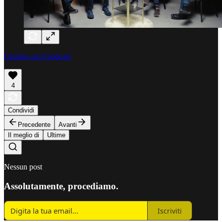
Guarda ora il podcast
4
Condividi
Precedente
Avanti
Il meglio di
Ultime
Nessun post
Assolutamente, procediamo.
Iscriviti