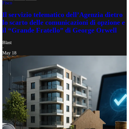
Fisco
Il servizio telematico dell’Agenzia dietro
lo scarto delle comunicazioni di opzione e
il “Grande Fratello” di George Orwell
Blast
·
May 18