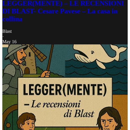
LEGGER(MENTE) – LE RECENSIONI
DI BLAST- Cesare Pavese – La casa in
collina
Blast
·
May 16