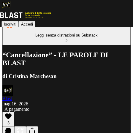
Iscriviti
Accedi
Leggi senza distrazioni su Substack
“Cancellazione” - LE PAROLE DI
BLAST
di Cristina Marchesan
Blast
mag 16, 2026
∙ A pagamento
3