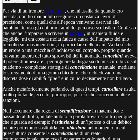
Per via di un tremore
essenziale
, che mi assilla da quando ero
piccola, non ho mai potuto eseguire con costanza lavori di
precisione, come quelli che all’epoca venivano riservati alle
bambine, in uso già dai primi anni del percorso scolastico. Confesso
che anche l’imparare a scrivere in
corsivo
, in maniera fluida e
leggibile, mi era costata molta fatica a causa dell’impatto del mio
tremolio sui movimenti fini, in particolare delle mani. Va da sé che
un errore o una macchia d’inchiostro sul compito, proprio quando
eravamo ancora del tutto sprovvisti dei fantomatici
cancellini,
aveva
il potere di innescare - per arginare la disgrazia di un sicuro buco sul
quaderno - complicate strategie di
cancellazione
manuale, mediante
lo sfregamento di una gomma bicolore, che richiedevano una
discreta dose di abilità
“fine”
e in cui io decisamente non brillavo.
Anche metaforicamente parlando, di questi tempi,
cancellare
risulta
molto più facile, eccetto, purtroppo, per ciò che concerne multe e
sanzioni.
Nell’accennare alla regola di
semplificazione
in matematica e
passando al diritto, in tale ambito la parola trova riscontro per quel
che riguarda ad esempio l’
estinzione
di un’ipoteca o di un debito;
mentre potremmo sostituirla con
oblazione
nel momento in cui
quest’ultima consente la
cancellazione
di un reato
contravvenzionale attraverso il pagamento volontario di una