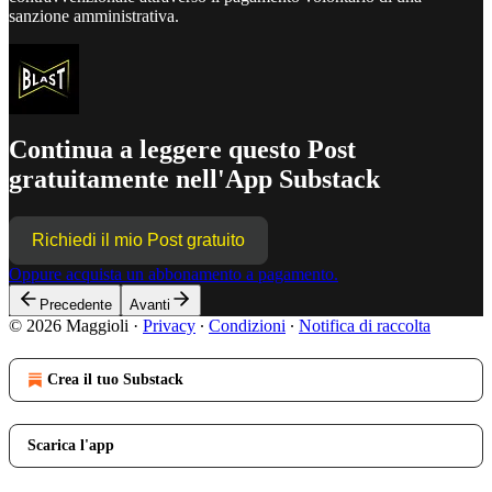
sanzione amministrativa.
Continua a leggere questo Post
gratuitamente nell'App Substack
Richiedi il mio Post gratuito
Oppure acquista un abbonamento a pagamento.
Precedente
Avanti
© 2026 Maggioli
·
Privacy
∙
Condizioni
∙
Notifica di raccolta
Crea il tuo Substack
Scarica l'app