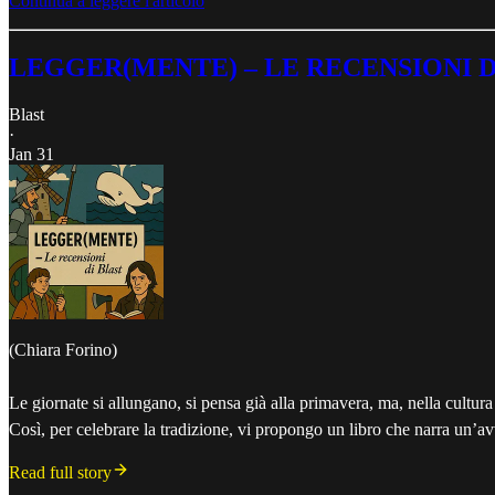
Continua a leggere l'articolo
LEGGER(MENTE) – LE RECENSIONI DI
Blast
·
Jan 31
(Chiara Forino)
Le giornate si allungano, si pensa già alla primavera, ma, nella cultura 
Così, per celebrare la tradizione, vi propongo un libro che narra un’av
Read full story