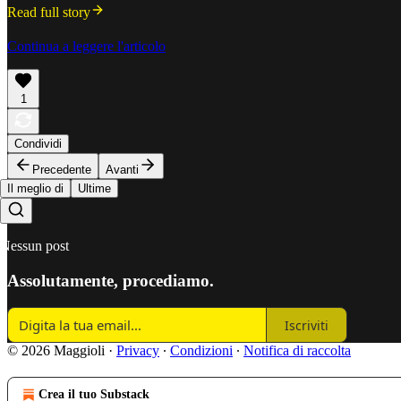
Read full story
Continua a leggere l'articolo
1
Condividi
Precedente
Avanti
Il meglio di
Ultime
Nessun post
Assolutamente, procediamo.
Iscriviti
© 2026 Maggioli
·
Privacy
∙
Condizioni
∙
Notifica di raccolta
Crea il tuo Substack