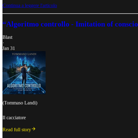
Continua a leggere l'articolo
“Algoritmo controllo - Imitation of consci
Blast
·
Jan 31
(Tommaso Landi)
Il cacciatore
Read full story