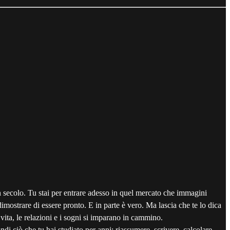
 secolo. Tu stai per entrare adesso in quel mercato che immagini
imostrare di essere pronto. E in parte è vero. Ma lascia che te lo dica
vita, le relazioni e i sogni si imparano in cammino.
i ciò che tu hai studiato per anni: riassumere, scrivere, calcolare,