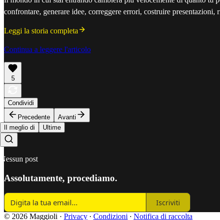
confrontare, generare idee, correggere errori, costruire presentazioni, r
Leggi la storia completa
Continua a leggere l'articolo
5
Condividi
Precedente
Avanti
Il meglio di
Ultime
Nessun post
Assolutamente, procediamo.
Iscriviti
© 2026 Maggioli
·
Privacy
∙
Condizioni
∙
Notifica di raccolta