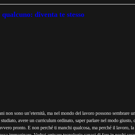
 qualcuno: diventa te stesso
anni non sono un’eternità, ma nel mondo del lavoro possono sembrare un
 studiato, avere un curriculum ordinato, saper parlare nel modo giusto, d
davvero pronto. E non perché ti manchi qualcosa, ma perché il lavoro, la 
sa immaginare. Vedrai arrivare tecnologie capaci di fare in pochi second