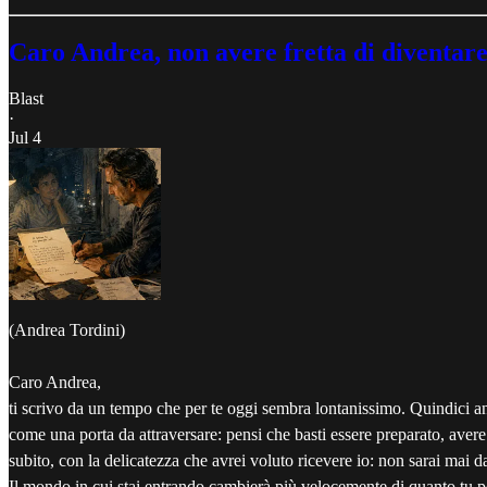
Caro Andrea, non avere fretta di diventare
Blast
·
Jul 4
(Andrea Tordini)
Caro Andrea,
ti scrivo da un tempo che per te oggi sembra lontanissimo. Quindici 
come una porta da attraversare: pensi che basti essere preparato, avere
subito, con la delicatezza che avrei voluto ricevere io: non sarai mai 
Il mondo in cui stai entrando cambierà più velocemente di quanto tu pos