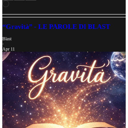
“Gravità” - LE PAROLE DI BLAST
Blast
·
Apr 11